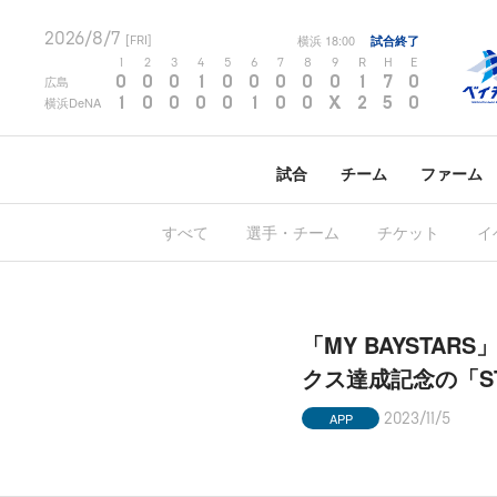
2026/8/7
横浜
18:00
試合終了
[FRI]
1
2
3
4
5
6
7
8
9
R
H
E
0
0
0
1
0
0
0
0
0
1
7
0
広島
1
0
0
0
0
1
0
0
X
2
5
0
横浜DeNA
試合
チーム
ファーム
すべて
選手・チーム
チケット
イ
「MY BAYSTA
クス達成記念の「ST
APP
2023/11/5