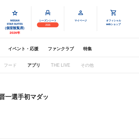
NISSAN
シーズンシート
マイページ
オフィシャル
STAR SUITES
webショップ
2026
(個室観覧席)
2026年
イベント・応援
ファンクラブ
特集
フード
アプリ
THE LIVE
その他
大貫晋一選手初マダッ