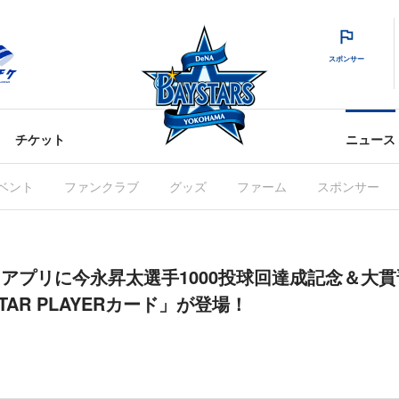
スポンサー
チケット
ニュース
ベント
ファンクラブ
グッズ
ファーム
スポンサー
RS」アプリに今永昇太選手1000投球回達成記念＆
AR PLAYERカード」が登場！