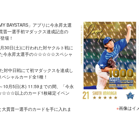
、「MY BAYSTARS」アプリに今永昇太選
大貫晋一選手初マダックス達成記念の
が登場！
月30日(土)に行われた対ヤクルト戦に
した今永昇太選手の☆☆☆☆☆スペシャ
われた対中日戦にて初マダックスを達成し
スペシャルカード全1種！
0～10月5日(木) 11:59までの間、「今永
☆☆☆☆以上のカード1枚確定イベン
※
画像はイ
と大貫晋一選手のカードを手に入れま