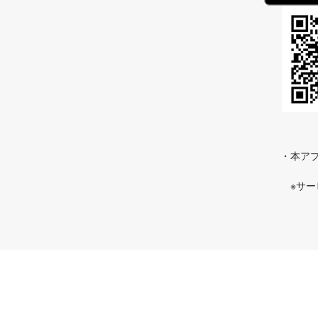
・本アプ
※サ