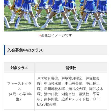
※
画像はイメージです
入会募集中のクラス
対象クラス
開催校
戸塚校月曜①、戸塚校月曜②、戸塚校金
ファーストクラ
曜、中山校水曜、中山校金曜、中山校土
ス
曜、新川崎校木曜、瀬谷校火曜、瀬谷校木
（4歳～小学1年
曜、溝の口校、湘南台校、藤沢校、平塚
生）
校、南林間校、追浜サテライト校、THE
BAYS校火曜