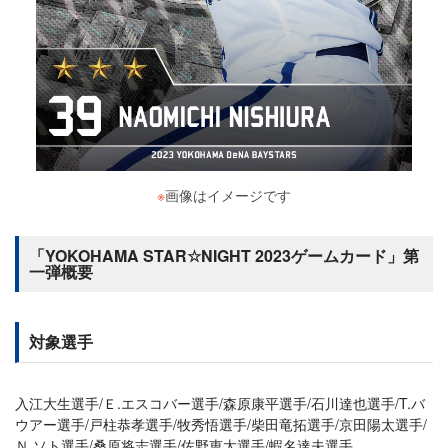
※
画像はイメージです
「YOKOHAMA STAR☆NIGHT 2023ゲームカード」第
一弾概要
対象選手
入江大生選手/Ｅ.エスコバー選手/森原康平選手/石川達也選手/T.バ
ウアー選手/戸柱恭孝選手/牧秀悟選手/柴田竜拓選手/京田陽太選手/
Ｎ.ソト選手/桑原将志選手/佐野恵太選手/蝦名達夫選手