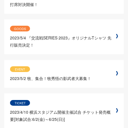
打席対決開催！
GOODS
2023/5/4
『交流戦SERIES 2023』オリジナルTシャツ 先
行販売決定！
EVENT
2023/5/2
牧、集合！牧秀悟の影武者大募集！
TICKET
2023/4/10
横浜スタジアム開催主催試合 チケット発売概
要[対象試合:6/2(金)～6/25(日)]