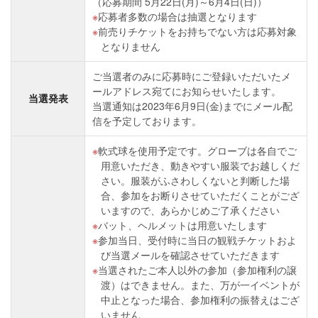
（応募期間 5月22日(月)～6月4日(日)）
応募者多数の場合は抽選となります
前売りチケットをお持ちでない方は応募対象
となりません
ご当選者のみに応募時にご登録いただいたメ
ールアドレス宛てにお知らせいたします。
当選発表
当選通知は2023年6月9日(金)までにメール配
信を予定しております。
軟式球を使用予定です。グローブは各自でご
用意いただき、動きやすい服装でお越しくだ
さい。服装がふさわしくないと判断した場
合、参加をお断りさせていただくことがござ
いますので、あらかじめご了承ください
バット、ヘルメットは用意いたします
参加当日、受付時に当日の観戦チケットおよ
び当選メールを確認させていただきます
当選されたご本人以外の参加（参加権利の譲
渡）はできません。また、万が一イベントが
中止となった場合、参加権利の振替えはござ
いません