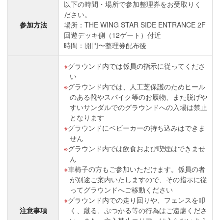
以下の時間・場所で参加整理券をお受取りく
ださい。
参加方法
場所：THE WING STAR SIDE ENTRANCE 2F
回遊デッキ側（12ゲート）付近
時間：開門〜整理券配布後
グラウンド内では係員の指示に従ってくださ
い
グラウンド内では、人工芝保護のためヒール
のある靴やスパイク等のお履物、また脱げや
すいサンダルでのグラウンドへの入場は禁止
となります
グラウンドにベビーカーの持ち込みはできま
せん
グラウンド内では飲食および喫煙はできませ
ん
車椅子の方もご参加いただけます。係員の者
が別途ご案内いたしますので、その指示に従
ってグラウンドへご移動ください
グラウンド内での走り回りや、フェンスを叩
注意事項
く、蹴る、ぶつかる等の行為はご遠慮くださ