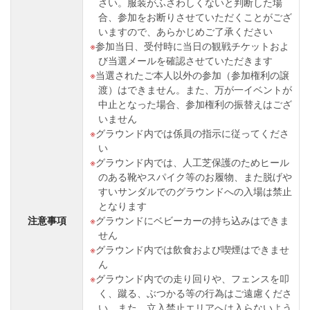
さい。服装がふさわしくないと判断した場
合、参加をお断りさせていただくことがござ
いますので、あらかじめご了承ください
参加当日、受付時に当日の観戦チケットおよ
び当選メールを確認させていただきます
当選されたご本人以外の参加（参加権利の譲
渡）はできません。また、万が一イベントが
中止となった場合、参加権利の振替えはござ
いません
グラウンド内では係員の指示に従ってくださ
い
グラウンド内では、人工芝保護のためヒール
のある靴やスパイク等のお履物、また脱げや
すいサンダルでのグラウンドへの入場は禁止
となります
注意事項
グラウンドにベビーカーの持ち込みはできま
せん
グラウンド内では飲食および喫煙はできませ
ん
グラウンド内での走り回りや、フェンスを叩
く、蹴る、ぶつかる等の行為はご遠慮くださ
い。また、立入禁止エリアへは入らないよう