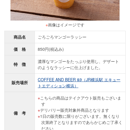
※
画像はイメージです
商品名
ごろごろマンゴーラッシー
価 格
850円(税込み)
濃厚なマンゴーをたっぷり使用し、デザート
特 徴
のようなラッシーに仕上げました。
COFFEE AND BEER &9（JR横浜駅 エキュー
販売場所
トエディション横浜）
こちらの商品はテイクアウト販売もございま
す
デリバリー販売対象外商品となります
備 考
1日の販売数に限りがございます。無くなり
次第終了となりますのであらかじめご了承く
ださい