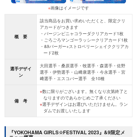
※
画像はイメージです
該当商品をお買い求めいただくと、限定クリ
アカードがつきます
バージンピニャコラーダクリアカード1枚
概 要
ごろごろマンゴーラッシークリアカード1枚
&9バーガー+ストロベリーシェイククリアカ
ード2枚
大田選手・桑原選手・牧選手・森選手・佐野
選手デザイ
選手・伊勢選手・山﨑康選手・今永選手・宮
ン
﨑選手・エスコバー選手 全10種
数に限りがございます。無くなり次第終了と
なりますのであらかじめご了承ください
備 考
選手デザインはお選びいただけません。ラン
ダムでお渡しいたします
『YOKOHAMA GIRLS☆FESTIVAL 2023』&9限定メ