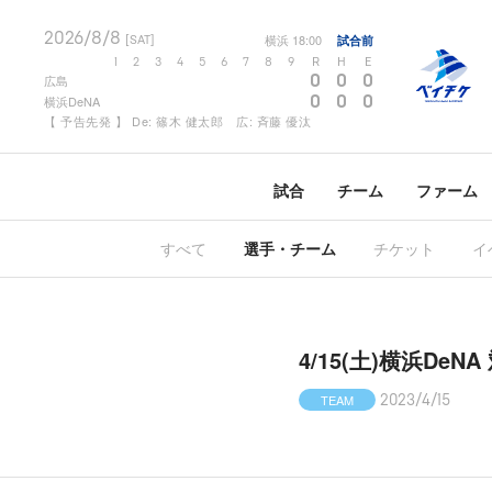
2026/8/8
横浜
18:00
試合前
[SAT]
1
2
3
4
5
6
7
8
9
R
H
E
0
0
0
広島
0
0
0
横浜DeNA
【 予告先発 】 De: 篠木 健太郎 広: 斉藤 優汰
試合
チーム
ファーム
すべて
選手・チーム
チケット
イ
4/15(土)横浜D
TEAM
2023/4/15