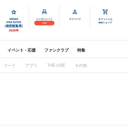
NISSAN
シーズンシート
マイページ
オフィシャル
STAR SUITES
webショップ
2026
(個室観覧席)
2026年
イベント・応援
ファンクラブ
特集
フード
アプリ
THE LIVE
その他