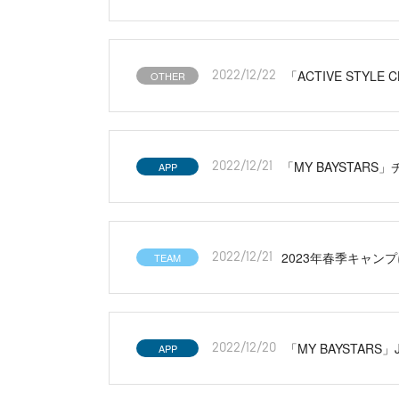
「ACTIVE STYLE
OTHER
2022/12/22
「MY BAYSTA
APP
2022/12/21
2023年春季キャン
TEAM
2022/12/21
「MY BAYSTARS」
APP
2022/12/20