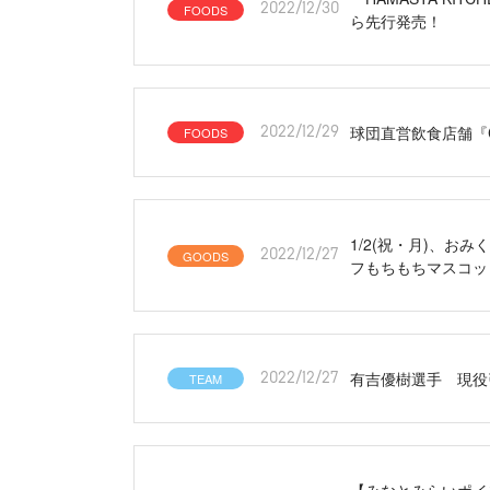
FOODS
2022/12/30
ら先行発売！
球団直営飲食店舗『CRA
FOODS
2022/12/29
1/2(祝・月)、お
GOODS
2022/12/27
フもちもちマスコッ
有吉優樹選手 現役
TEAM
2022/12/27
【みなとみらいポイント