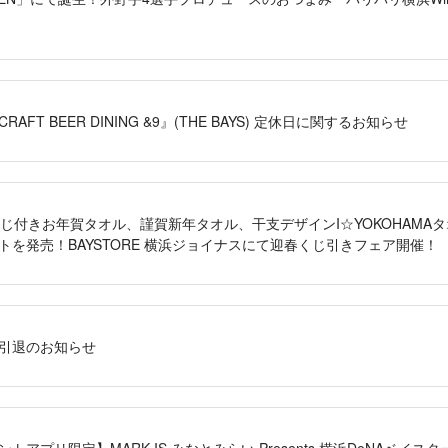
FT BEER DINING &9』(THE BAYS) 定休日に関するお知らせ
みくじ付きお年賀タオル、謹賀新年タオル、干支デザインI☆YOKOHAM
トを発売！BAYSTORE 横浜ジョイナスにて迎春くじ引きフェア開催！
引退のお知らせ
アプリ限定】MARK IS みなとみらい Presents 横浜DeNAベイスタ