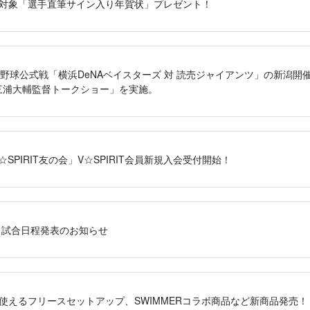
会者対象「選手直筆サイン入り年賀状」プレゼント！
)にプロ野球公式戦「横浜DeNAベイスターズ 対 読売ジャイアンツ」の新潟
で「三浦大輔監督トークショー」を実施。
年「B☆SPIRIT友の会」V☆SPIRIT会員新規入会受付開始！
戦 試合日程発表のお知らせ
リーで使えるフリースセットアップ、SWIMMERコラボ商品など新商品発売！