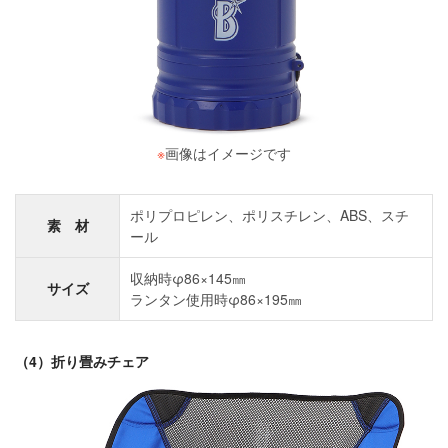
※
画像はイメージです
ポリプロピレン、ポリスチレン、ABS、スチ
素 材
ール
収納時φ86×145㎜
サイズ
ランタン使用時φ86×195㎜
（4）折り畳みチェア