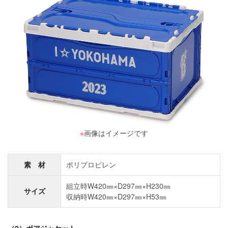
※
画像はイメージです
素 材
ポリプロピレン
組立時W420㎜×D297㎜×H230㎜
サイズ
収納時W420㎜×D297㎜×H53㎜