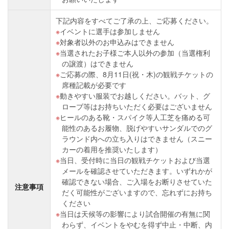
下記内容をすべてご了承の上、ご応募ください。
イベントに選手は参加しません
対象者以外のお申込みはできません
当選されたお子様ご本人以外の参加（当選権利
の譲渡）はできません
ご応募の際、8月11日(祝・木)の観戦チケットの
席種記載が必要です
動きやすい服装でお越しください。バット、グ
ローブ等はお持ちいただく必要はございません
ヒールのある靴・スパイク等人工芝を痛める可
能性のあるお履物、脱げやすいサンダルでのグ
ラウンド内への立ち入りはできません（スニー
カーの着用を推奨いたします）
当日、受付時に当日の観戦チケットおよび当選
メールを確認させていただきます。いずれかが
確認できない場合、ご入場をお断りさせていた
注意事項
だく可能性がございますので、忘れずにお持ち
ください
当日は天候等の影響により試合開催の有無に関
わらず、イベントをやむを得ず中止・中断、内