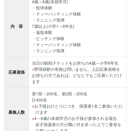
4歳～6歳(未就学児)
投球体験
ティーバッティング体験
ランニング指導
内 容
7歳以上(小学1～6年生)
遠投体験
ピッチング体験
ティーバッティング体験
ランニング指導
当日の観戦チケットをお持ちの4歳～小学6年生
※
野球経験の有無は問いません。上記応募資格を
応募資格
お持ちの方であれば、どなたでもご応募いただけ
ます
第1部：200名、第2部：200名
計400名
お子様おひとりにつき、保護者1名ご参加いただ
募集人数
けます
4～6歳の未就学児のお子様が参加される場合、
必ず保護者の方が隣に付き添った上でご参加を
お願いいたします