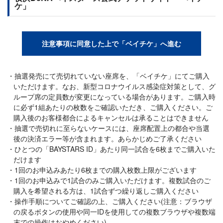
ケ」
注意事項に同意した上で「ベイチケ」へ進む
抽選発売にて売切れていない座席を、「ベイチケ」にてご購入
いただけます。なお、新型コロナウイルス感染症対策として、グ
ループ席の定員数が変更になっている場合があります。ご購入時
に必ず1組あたりの枚数をご確認いただき、ご購入ください。ご
購入後のお客様都合によるキャンセルは承ることはできません
抽選で売切れに至らないケースには、座席配置上の都合や当選
後の決済エラー等が含まれます。あらかじめご了承ください
ひとつの「BAYSTARS ID」あたり同一試合を6枚までご購入いた
だけます
1回のお申込みあたり6枚までの購入枚数上限がございます
1回のお申込みで1試合のみご購入いただけます。複数試合のご
購入を希望される方は、1試合ずつ繰り返しご購入ください
操作手順についてご確認の上、ご購入ください(注意：ブラウザ
の戻るボタンの使用や同一IDを使用しての複数ブラウザや複数端
末での操作はおやめください)