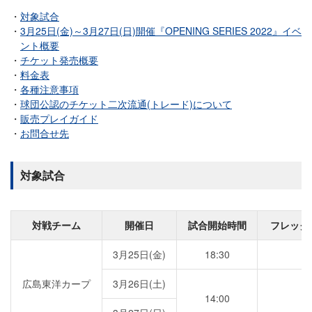
対象試合
3月25日(金)～3月27日(日)開催『OPENING SERIES 2022』イベ
ント概要
チケット発売概要
料金表
各種注意事項
球団公認のチケット二次流通(トレード)について
販売プレイガイド
お問合せ先
対象試合
対戦チーム
開催日
試合開始時間
フレック
3月25日(金)
18:30
広島東洋カープ
3月26日(土)
14:00