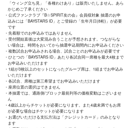
「ウィング立ち見」「各種わけあり」は販売いたしません。あら
かじめご了承ください
公式ファンクラブ『B☆SPIRIT友の会』会員様対象 抽選のお申
込みには「BAYSTARS ID」とご登録の「生年月日(8桁)」が必要
です
先着順でのお申込みではありません
受付開始直後は大変混み合うことが予想されます。つながらな
い場合は、時間をおいてから抽選申込期間内にお申込みください
複数試合お申込みされる場合、試合ごとのお申込みが必要です
ひとつの「BAYSTARS ID」あたり各試合同一席種を最大4枚まで
お申込みいただけます
1組が3枚以上のセットになったグループ席は、1組までお申込み
いただけます
各試合、席種は第三希望までお申込みいただけます
座席位置の選択はできません
本抽選では、通路側/ブロック最前列等の価格変動はございませ
ん
4歳以上からチケットが必要になります。また4歳未満でもお席
が必要な場合はチケットが必要になります
お選びいただける支払方法は「クレジットカード」のみとなり
ます