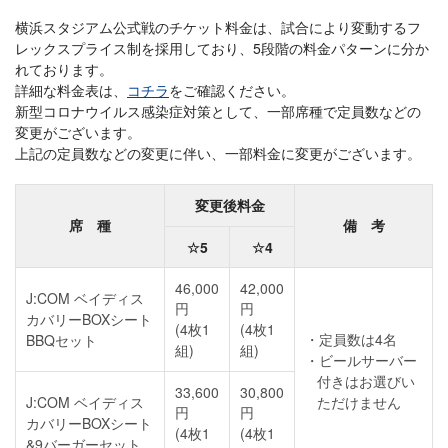
横浜スタジアム公式戦のチケット料金は、試合により変動するフ
レックスプライス制を採用しており、5段階の料金パターンに分か
れております。
詳細な料金表は、
コチラ
をご確認ください。
新型コロナウイルス感染症対策として、一部席種で定員数などの
変更がございます。
上記の定員数などの変更に伴い、一部料金に変更がございます。
変更後料金
席 種
備 考
☆5
☆4
46,000
42,000
J:COM ベイディス
円
円
カバリーBOXシート
(4枚1
(4枚1
定員数は4名
BBQセット
組)
組)
ビールサーバー
付きはお選びい
33,600
30,800
J:COM ベイディス
ただけません
円
円
カバリーBOXシート
(4枚1
(4枚1
&9バーガーセット