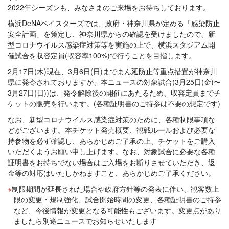
2022年シーズンも、みなさまのご来場をお待ちしております。
横浜DeNAベイスターズでは、政府・神奈川県が定める「感染防止
安全計画」を策定し、神奈川県からの確認を受けましたので、新
型コロナウイルス感染症対策等を実施の上で、横浜スタジアム開
催試合を収容定員(収容率100%)で行うことを目指します。
2月17日(木)現在、3月6日(日)までまん延防止等重点措置が神奈川
県に発令されておりますが、本ニュースの対象試合(3月25日(金)〜
3月27日(日))は、発令解除後の開催にあたるため、収容定員までチ
ケットの販売を行います。(各種証明書のご持参は不要の想定です)
なお、新型コロナウイルス感染症対策のために、各種制限事項な
どがございます。本チケット発売概要、観戦ルールおよび必要な
持参物を必ず確認し、あらかじめご了承の上、チケットをご購入
いただくようお願い申し上げます。なお、対象試合に必要な各種
証明書をお持ちでない場合はご入場をお断りさせていただき、返
金等の対応はいたしかねますこと、あらかじめご了承ください。
制限期間が延長された場合や政府方針等の発表に伴い、観客数上
限の変更・規制強化、試合開始時間の変更、各種証明書のご持参
など、今後情報が変更となる可能性もございます。変更点があり
ましたら別途ニュースでお知らせいたします