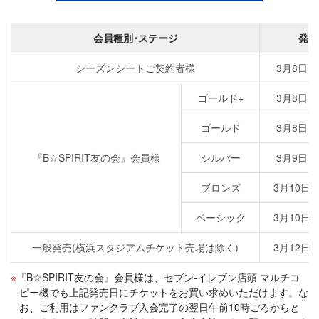
会員種別･ステージ
発売
シーズンシートご契約者様
3月8日(火
ゴールド+
3月8日(火
ゴールド
3月8日(火
『B☆SPIRIT友の会』会員様
シルバー
3月9日(水
ブロンズ
3月10日(木
ベーシック
3月10日(木
一般発売(横浜スタジアムチケット売場は除く)
3月12日(土
『B☆SPIRIT友の会』会員様は、セブン-イレブン店頭 マルチコ
ピー機でも上記発売日にチケットをお買い求めいただけます。な
お、ご利用はファンクラブ入会完了の翌日午前10時ごろからと