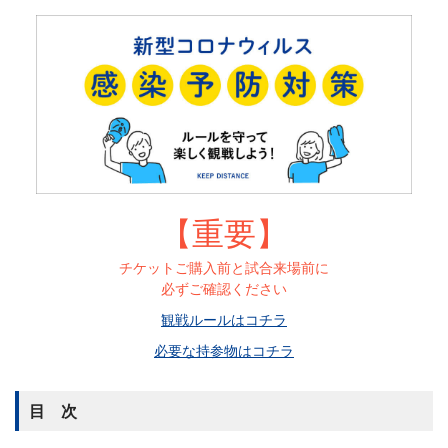
【重要】
チケットご購入前と試合来場前に
必ずご確認ください
観戦ルールはコチラ
必要な持参物はコチラ
目 次