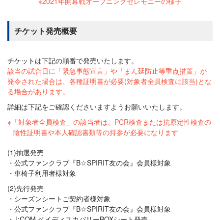
※2021年開幕戦オープニングセレモニーの様子
チケット発売概要
チケットは下記の順番で発売いたします。
該当の試合日に「緊急事態宣言」や「まん延防止等重点措置」が
発令された場合は、各種証明書が必要(対象者全員検査に該当)とな
る場合があります。
詳細は下記をご確認くださいますようお願いいたします。
「対象者全員検査」の該当者は、PCR検査または抗原定性検査の
陰性証明書や本人確認書類等の持参が必要になります
(1)抽選発売
公式ファンクラブ『B☆SPIRIT友の会』会員様対象
車椅子利用者様対象
(2)先行発売
シーズンシートご契約者様対象
公式ファンクラブ『B☆SPIRIT友の会』会員様対象
J:COM ベイディスカバリーBOXシート発売