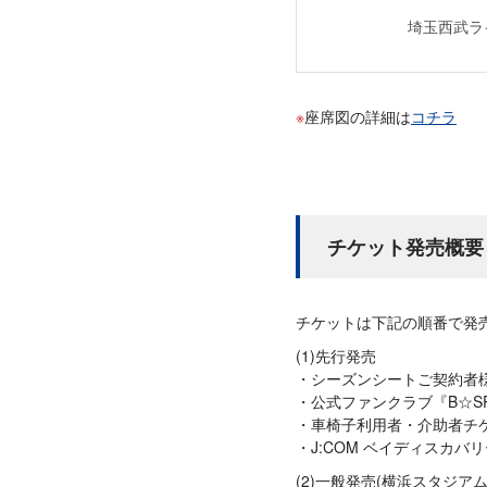
埼玉西武ラ
座席図の詳細は
コチラ
チケット発売概要
チケットは下記の順番で発
(1)先行発売
シーズンシートご契約者
公式ファンクラブ『B☆SP
車椅子利用者・介助者チ
J:COM ベイディスカバ
(2)一般発売(横浜スタジア