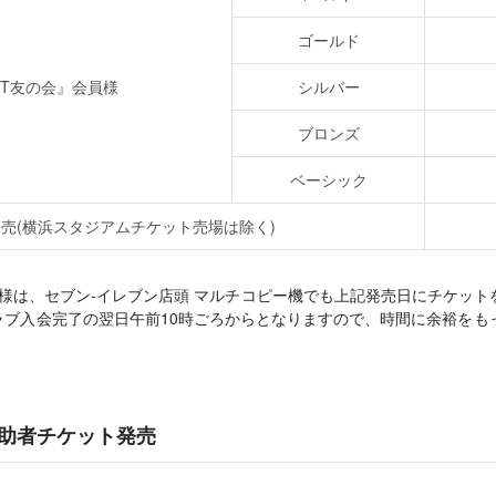
ゴールド
RIT友の会』会員様
シルバー
ブロンズ
ベーシック
売(横浜スタジアムチケット売場は除く)
』会員様は、セブン-イレブン店頭 マルチコピー機でも上記発売日にチケッ
ラブ入会完了の翌日午前10時ごろからとなりますので、時間に余裕をも
助者チケット発売