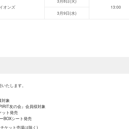
3月8日(火)
イオンズ
13:00
3月9日(水)
売いたします。
様対象
IRIT友の会』会員様対象
ケット発売
リーBOXシート発売
ムチケット売場は除く)