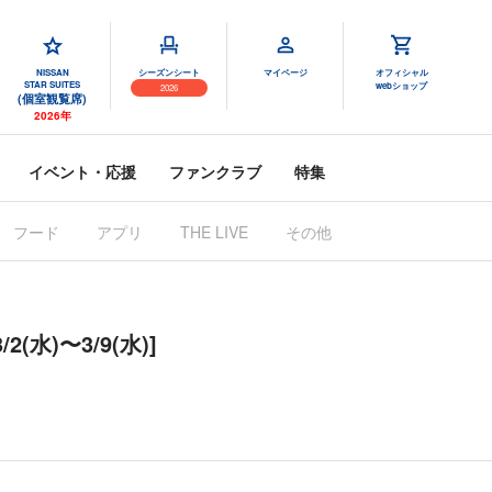
NISSAN
シーズンシート
マイページ
オフィシャル
STAR SUITES
webショップ
2026
(個室観覧席)
2026年
イベント・応援
ファンクラブ
特集
フード
アプリ
その他
THE LIVE
水)〜3/9(水)]