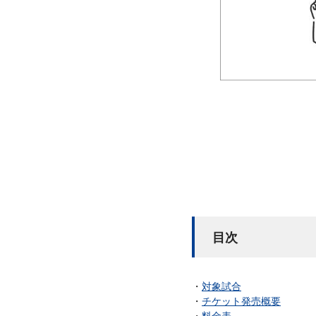
目次
対象試合
チケット発売概要
料金表