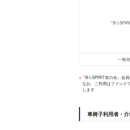
『B☆SPI
一般発
『B☆SPIRIT友の会
なお、ご利用はファンク
します
車椅子利用者・介