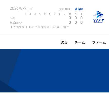
2026/8/7
横浜
18:00
試合前
[FRI]
1
2
3
4
5
6
7
8
9
R
H
E
0
0
0
広島
0
0
0
横浜DeNA
【 予告先発 】 De: 平良 拳太郎 広: 森下 暢仁
試合
チーム
ファーム