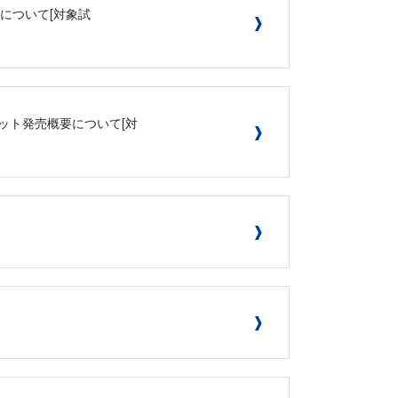
概要について[対象試
付チケット発売概要について[対