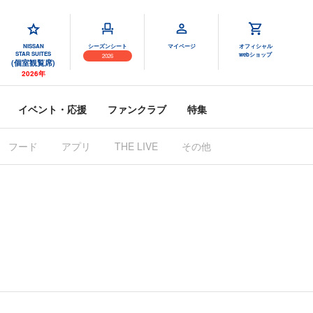
NISSAN
シーズンシート
マイページ
オフィシャル
STAR SUITES
webショップ
2026
(個室観覧席)
2026年
イベント・応援
ファンクラブ
特集
フード
アプリ
THE LIVE
その他