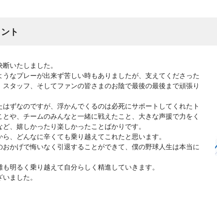
メント
決断いたしました。
ようなプレーが出来ず苦しい時もありましたが、支えてくださった
、スタッフ、そしてファンの皆さまのお陰で最後の最後まで頑張り
たはずなのですが、浮かんでくるのは必死にサポートしてくれたト
ことや、チームのみんなと一緒に戦えたこと、大きな声援で力をく
など、嬉しかったり楽しかったことばかりです。
から、どんなに辛くても乗り越えてこれたと思います。
のおかげで悔いなく引退することができて、僕の野球人生は本当に
難も明るく乗り越えて自分らしく精進していきます。
ざいました。