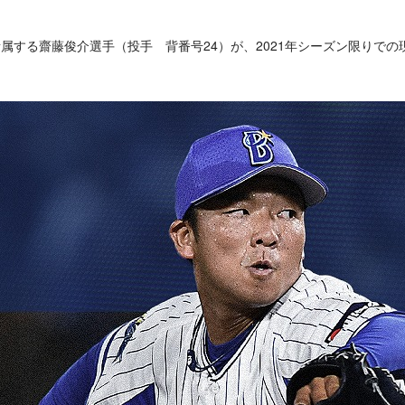
所属する齋藤俊介選手（投手 背番号24）が、2021年シーズン限りで