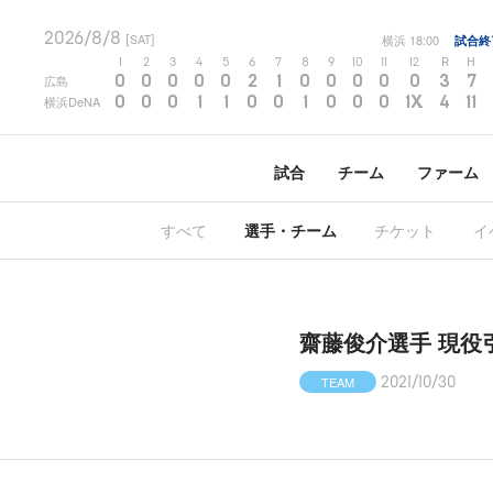
2026/8/8
横浜
18:00
試合終
[SAT]
1
2
3
4
5
6
7
8
9
10
11
12
R
H
0
0
0
0
0
2
1
0
0
0
0
0
3
7
広島
0
0
0
1
1
0
0
1
0
0
0
1X
4
11
横浜DeNA
試合
チーム
ファーム
すべて
選手・チーム
チケット
イ
齋藤俊介選手 現役
TEAM
2021/10/30