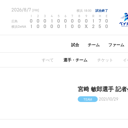
2026/8/7
横浜
18:00
試合終了
[FRI]
1
2
3
4
5
6
7
8
9
R
H
E
0
0
0
1
0
0
0
0
0
1
7
0
広島
1
0
0
0
0
1
0
0
X
2
5
0
横浜DeNA
試合
チーム
ファーム
すべて
選手・チーム
チケット
イ
宮﨑 敏郎選手 記
TEAM
2021/10/29