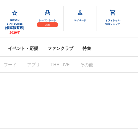
NISSAN
シーズンシート
マイページ
オフィシャル
STAR SUITES
webショップ
2026
(個室観覧席)
2026年
イベント・応援
ファンクラブ
特集
フード
アプリ
THE LIVE
その他