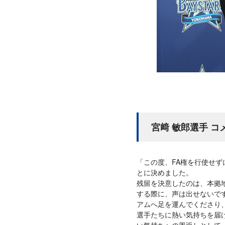
宮﨑 敏郎選手 コ
「この度、FA権を行使せず
とに決めました。
残留を決意したのは、本拠
する際に、声は出せないで
アムへ足を運んでくださり
選手たちに熱い気持ちを届
い気持ちへの恩返しとして