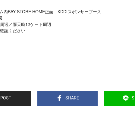
ム内BAY STORE HOME正面 KDDIスポンサーブース
辺
ート周辺／雨天時12ゲート周辺
確認ください
POST
SHARE
S