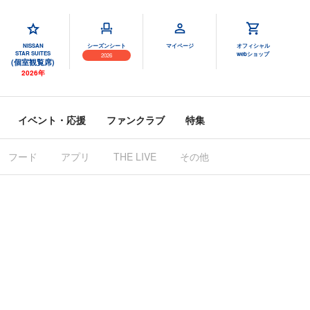
NISSAN
シーズンシート
マイページ
オフィシャル
STAR SUITES
webショップ
2026
(個室観覧席)
2026年
イベント・応援
ファンクラブ
特集
フード
アプリ
THE LIVE
その他