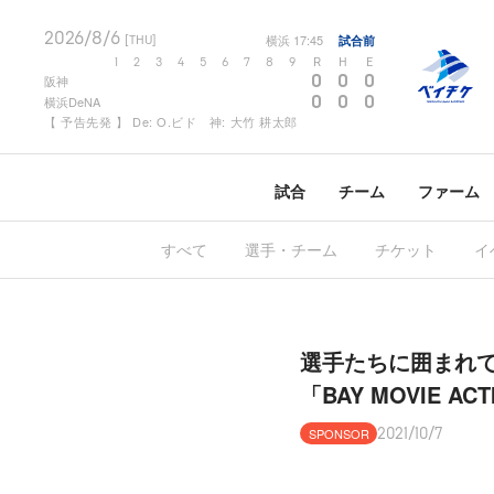
2026/8/6
横浜
17:45
試合前
[THU]
1
2
3
4
5
6
7
8
9
R
H
E
0
0
0
阪神
0
0
0
横浜DeNA
【 予告先発 】 De: O.ビド 神: 大竹 耕太郎
試合
チーム
ファーム
すべて
選手・チーム
チケット
イ
選手たちに囲まれ
「BAY MOVIE AC
SPONSOR
2021/10/7