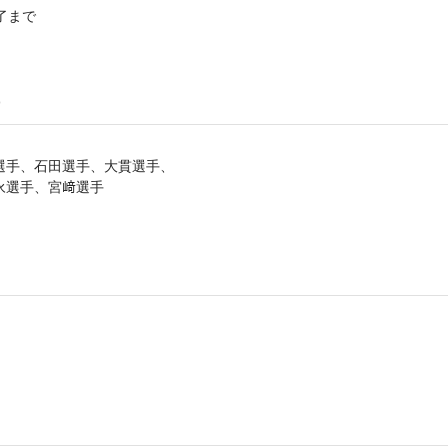
了まで
)
選手、石田選手、大貫選手、
永選手、宮﨑選手