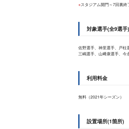
スタジアム開門～7回裏終
対象選手(全9選手
佐野選手、神里選手、戸柱
三嶋選手、山﨑康選手、今
利用料金
無料（2021年シーズン）
設置場所(1箇所)