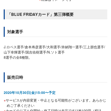
「BLUE FRIDAYカード」第三弾概要
対象選手
J.ロペス選手/倉本寿彦選手/大和選手/井納翔一選手/三上朋也選手/
山下幸輝選手/国吉佑樹選手/N.ソト選手
8選手の全8種類。
販売日時
2020年10月30日(金)15:00〜予定
サービスが内容変更・中止となる可能性がございます。あらかじ
めご了承ください
カードのリアル化開始・終了日時は未定です(1枚100円（税込