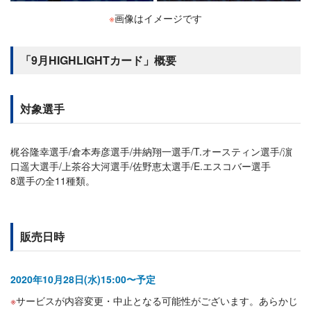
※
画像はイメージです
「9月HIGHLIGHTカード」概要
対象選手
梶谷隆幸選手/倉本寿彦選手/井納翔一選手/T.オースティン選手/濵
口遥大選手/上茶谷大河選手/佐野恵太選手/E.エスコバー選手
8選手の全11種類。
販売日時
2020年10月28日(水)15:00〜予定
サービスが内容変更・中止となる可能性がございます。あらかじ