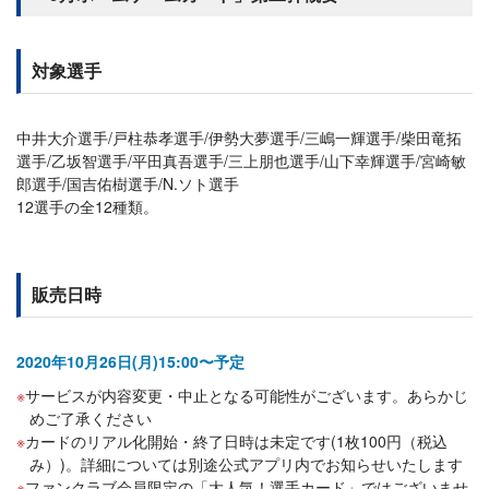
対象選手
中井大介選手/戸柱恭孝選手/伊勢大夢選手/三嶋一輝選手/柴田竜拓
選手/乙坂智選手/平田真吾選手/三上朋也選手/山下幸輝選手/宮崎敏
郎選手/国吉佑樹選手/N.ソト選手
12選手の全12種類。
販売日時
2020年10月26日(月)15:00〜予定
サービスが内容変更・中止となる可能性がございます。あらかじ
めご了承ください
カードのリアル化開始・終了日時は未定です(1枚100円（税込
み）)。詳細については別途公式アプリ内でお知らせいたします
ファンクラブ会員限定の「大人気！選手カード」ではございませ