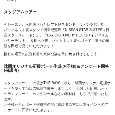
スタジアムツアー
今シーズンから新設されたレフト側スタンド「ウィング席」や、
バックネット裏スタンド個室観覧席「NISSAN STAR SUITES（日
産スタースイート）」、「BAY DISCOVERY DECK(ベイディスカ
バリーデッキ)」を周った後、バックネット裏へ回って、選手の練
習を間近で見ていただけます！
憧れの選手の試合直前の真剣な姿を目に焼き付けましょう！
球団オリジナル応援ボード作成(お子様)＆アンケート回答
(保護者)
スタジアムツアーの後はTHE BAYSに戻り、球団オリジナル応援ボ
ードを使って当日の観戦準備をしましょう！印刷した応援ボード
のテンプレート、ペンやシールなどの素材はこちらで用意いたし
ます。
お子様たちがボード作成中の間に保護者の方には本イベントのア
ンケートに回答いただきます。