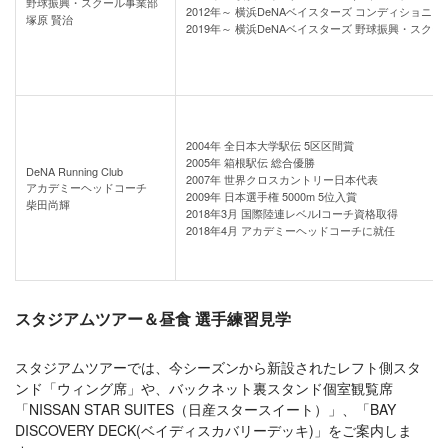
野球振興・スクール事業部
2012年～ 横浜DeNAベイスターズ コンディショニ
塚原 賢治
2019年～ 横浜DeNAベイスターズ 野球振興・スク
2004年 全日本大学駅伝 5区区間賞
2005年 箱根駅伝 総合優勝
DeNA Running Club
2007年 世界クロスカントリー日本代表
アカデミーヘッドコーチ
2009年 日本選手権 5000m 5位入賞
柴田尚輝
2018年3月 国際陸連レベルⅠコーチ資格取得
2018年4月 アカデミーヘッドコーチに就任
スタジアムツアー＆昼食 選手練習見学
スタジアムツアーでは、今シーズンから新設されたレフト側スタ
ンド「ウィング席」や、バックネット裏スタンド個室観覧席
「NISSAN STAR SUITES（日産スタースイート）」、「BAY
DISCOVERY DECK(ベイディスカバリーデッキ)」をご案内しま