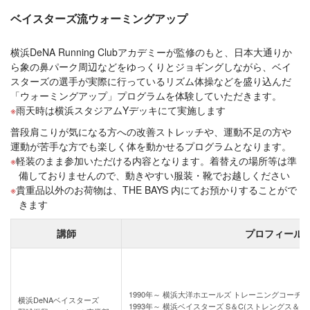
ベイスターズ流ウォーミングアップ
横浜DeNA Running Clubアカデミーが監修のもと、日本大通りか
ら象の鼻パーク周辺などをゆっくりとジョギングしながら、ベイ
スターズの選手が実際に行っているリズム体操などを盛り込んだ
「ウォーミングアップ」プログラムを体験していただきます。
雨天時は横浜スタジアムYデッキにて実施します
普段肩こりが気になる方への改善ストレッチや、運動不足の方や
運動が苦手な方でも楽しく体を動かせるプログラムとなります。
軽装のまま参加いただける内容となります。着替えの場所等は準
備しておりませんので、動きやすい服装・靴でお越しください
貴重品以外のお荷物は、THE BAYS 内にてお預かりすることがで
きます
講師
プロフィール
1990年～ 横浜大洋ホエールズ トレーニングコーチ
横浜DeNAベイスターズ
1993年～ 横浜ベイスターズ S＆C(ストレングス＆