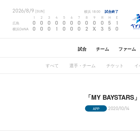
2026/8/9
横浜
18:00
試合終了
[SUN]
1
2
3
4
5
6
7
8
9
R
H
E
0
0
0
0
0
0
0
0
0
0
5
1
広島
0
0
0
1
0
0
0
2
X
3
5
0
横浜DeNA
試合
チーム
ファーム
すべて
選手・チーム
チケット
イ
「MY BAYSTA
APP
2020/10/14