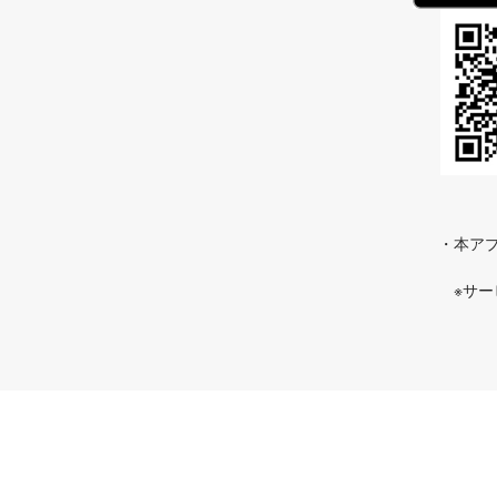
・本アプ
※サ