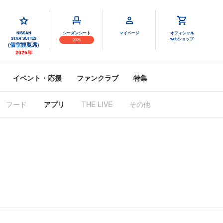
NISSAN
シーズンシート
マイページ
オフィシャル
STAR SUITES
webショップ
2026
(個室観覧席)
2026年
イベント・応援
ファンクラブ
特集
フード
アプリ
THE LIVE
その他