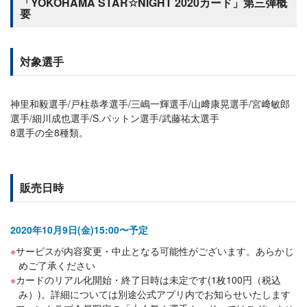
「YOKOHAMA STAR☆NIGHT 2020カード」第三弾概
要
対象選手
神里和毅選手/戸柱恭孝選手/三嶋一輝選手/山﨑康晃選手/宮﨑敏郎
選手/細川成也選手/S.パットン選手/武藤祐太選手
8選手の全8種類。
販売日時
2020年10月9日(金)15:00〜予定
サービスが内容変更・中止となる可能性がございます。あらかじ
めご了承ください
カードのリアル化開始・終了日時は未定です(1枚100円（税込
み）)。詳細については別途公式アプリ内でお知らせいたします