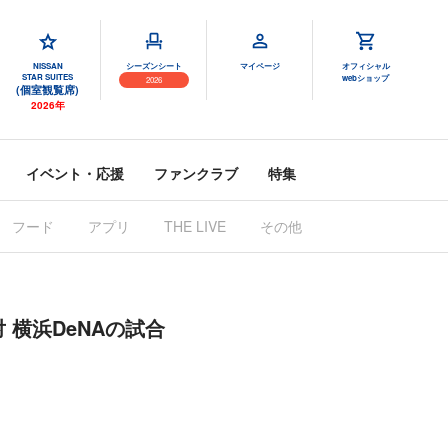
NISSAN
シーズンシート
マイページ
オフィシャル
STAR SUITES
webショップ
2026
(個室観覧席)
2026年
イベント・応援
ファンクラブ
特集
フード
アプリ
THE LIVE
その他
対 横浜DeNAの試合