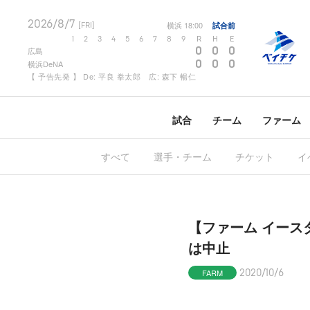
2026/8/7
横浜
18:00
試合前
[FRI]
1
2
3
4
5
6
7
8
9
R
H
E
0
0
0
広島
0
0
0
横浜DeNA
【 予告先発 】 De: 平良 拳太郎 広: 森下 暢仁
試合
チーム
ファーム
すべて
選手・チーム
チケット
イ
【ファーム イースタ
は中止
FARM
2020/10/6