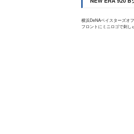
NEW ERA 92
横浜DeNAベイスターズオ
フロントにミニロゴで刺しゅ