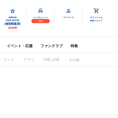
NISSAN
シーズンシート
マイページ
オフィシャル
STAR SUITES
webショップ
2026
(個室観覧席)
2026年
イベント・応援
ファンクラブ
特集
フード
アプリ
THE LIVE
その他