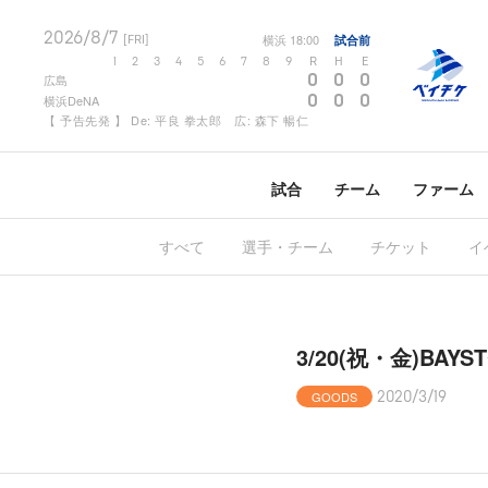
2026/8/7
横浜
18:00
試合前
[FRI]
1
2
3
4
5
6
7
8
9
R
H
E
0
0
0
広島
0
0
0
横浜DeNA
【 予告先発 】 De: 平良 拳太郎 広: 森下 暢仁
試合
チーム
ファーム
すべて
選手・チーム
チケット
イ
3/20(祝・金)BAY
GOODS
2020/3/19