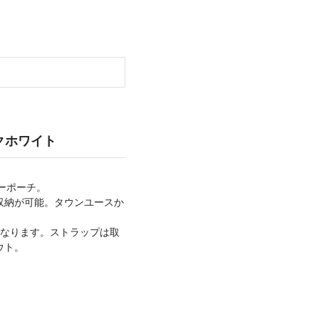
ックホワイト
ーポーチ。
収納が可能。タウンユースか
となります。ストラップは取
ウト。