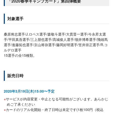
「2020春季キャンプカード」第四弾概要
対象選手
桑原将志選手/J.ロペス選手/森敬斗選手/大貫晋一選手/今永昇太選
手/平田真吾選手/三上朋也選手/髙城俊人選手/嶺井博希選手/飛雄馬
選手/進藤拓也選手/京山将弥選手/藤岡好明選手/笠井崇正選手/R.コ
ルデロ選手
15選手の全15種類。
販売日時
2020年3月19日(木)15:00〜予定
サービスが内容変更・中止となる可能性がございます。あらかじ
めご了承ください
カードのリアル化開始・終了日時は未定です(1枚100円（税込