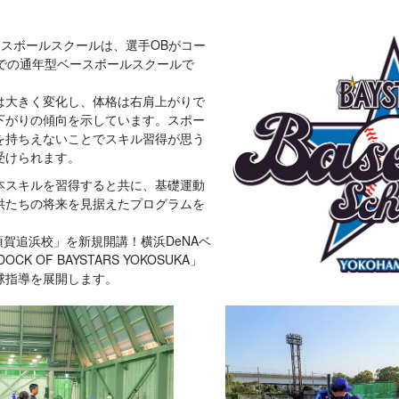
ースボールスクールは、選手OBがコー
までの通年型ベースボールスクールで
は大きく変化し、体格は右肩上がりで
下がりの傾向を示しています。スポー
を持ちえないことでスキル習得が思う
受けられます。
本スキルを習得すると共に、基礎運動
供たちの将来を見据えたプログラムを
須賀追浜校」を新規開講！横浜DeNAベ
 OF BAYSTARS YOKOSUKA」
球指導を展開します。