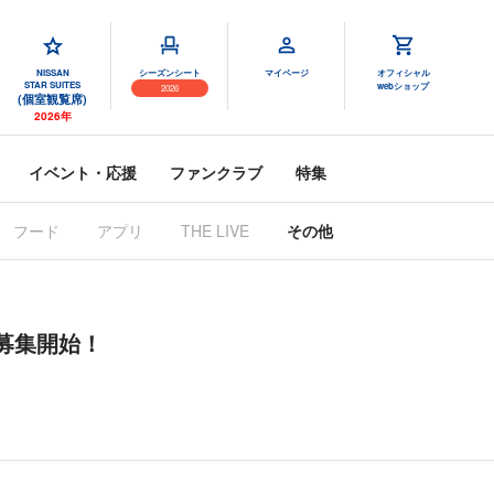
NISSAN
シーズンシート
マイページ
オフィシャル
STAR SUITES
webショップ
2026
(個室観覧席)
2026年
イベント・応援
ファンクラブ
特集
フード
アプリ
THE LIVE
その他
会募集開始！