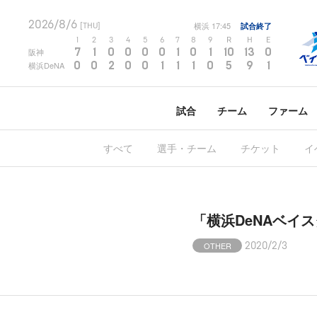
2026/8/6
横浜
17:45
試合終了
[THU]
1
2
3
4
5
6
7
8
9
R
H
E
7
1
0
0
0
0
1
0
1
10
13
0
阪神
0
0
2
0
0
1
1
1
0
5
9
1
横浜DeNA
試合
チーム
ファーム
すべて
選手・チーム
チケット
イ
「横浜DeNAベイ
OTHER
2020/2/3