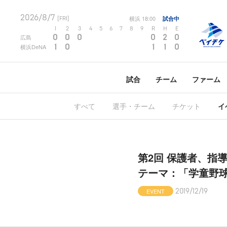
2026/8/7
横浜
18:00
試合中
[FRI]
1
2
3
4
5
6
7
8
9
R
H
E
0
0
0
0
2
0
広島
1
0
1
1
0
横浜DeNA
試合
チーム
ファーム
すべて
選手・チーム
チケット
イ
第2回 保護者、指
テーマ：「学童野
EVENT
2019/12/19