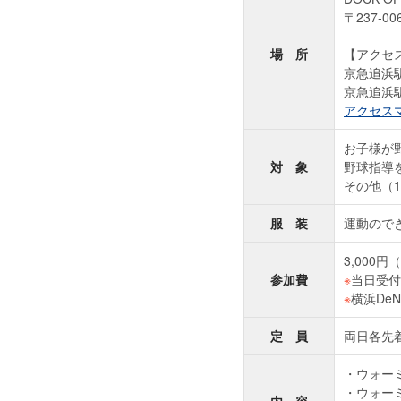
〒237‐
場 所
【アクセ
京急追浜
京急追浜
アクセス
お子様が
対 象
野球指導
その他（
服 装
運動ので
3,000
参加費
※
当日受付
※
横浜De
定 員
両日各先着
ウォー
ウォー