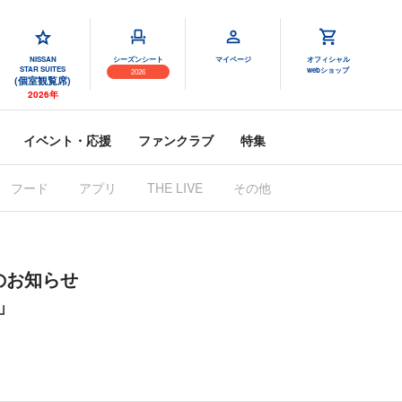
NISSAN
シーズンシート
マイページ
オフィシャル
STAR SUITES
webショップ
2026
(個室観覧席)
2026年
イベント・応援
ファンクラブ
特集
フード
アプリ
THE LIVE
その他
のお知らせ
」