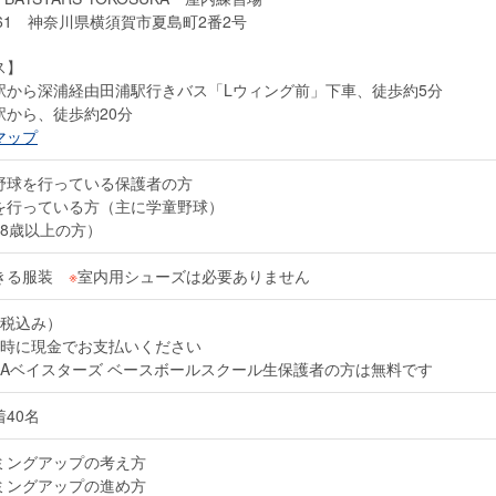
0061 神奈川県横須賀市夏島町2番2号
ス】
駅から深浦経由田浦駅行きバス「Lウィング前」下車、徒歩約5分
駅から、徒歩約20分
マップ
野球を行っている保護者の方
を行っている方（主に学童野球）
18歳以上の方）
きる服装
※
室内用シューズは必要ありません
円（税込み）
時に現金でお支払いください
NAベイスターズ ベースボールスクール生保護者の方は無料です
40名
ミングアップの考え方
ミングアップの進め方