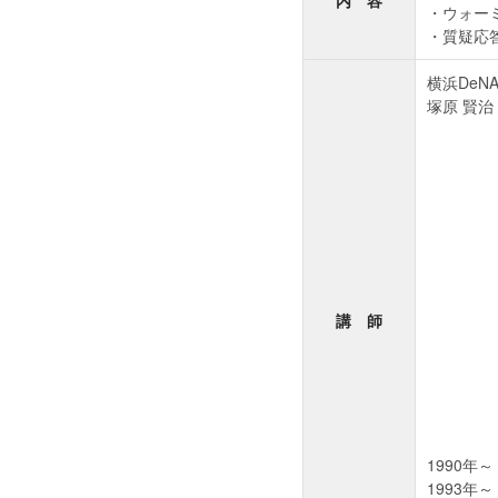
内 容
ウォー
質疑応
横浜De
塚原 賢治
講 師
1990
1993年