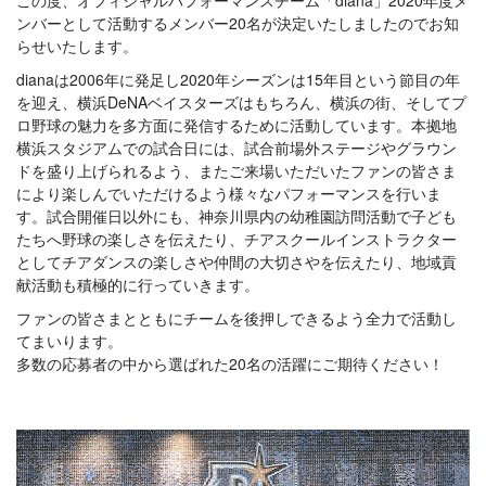
この度、オフィシャルパフォーマンスチーム「diana」2020年度メ
ンバーとして活動するメンバー20名が決定いたしましたのでお知
らせいたします。
dianaは2006年に発足し2020年シーズンは15年目という節目の年
を迎え、横浜DeNAベイスターズはもちろん、横浜の街、そしてプ
ロ野球の魅力を多方面に発信するために活動しています。本拠地
横浜スタジアムでの試合日には、試合前場外ステージやグラウン
ドを盛り上げられるよう、またご来場いただいたファンの皆さま
により楽しんでいただけるよう様々なパフォーマンスを行いま
す。試合開催日以外にも、神奈川県内の幼稚園訪問活動で子ども
たちへ野球の楽しさを伝えたり、チアスクールインストラクター
としてチアダンスの楽しさや仲間の大切さやを伝えたり、地域貢
献活動も積極的に行っていきます。
ファンの皆さまとともにチームを後押しできるよう全力で活動し
てまいります。
多数の応募者の中から選ばれた20名の活躍にご期待ください！