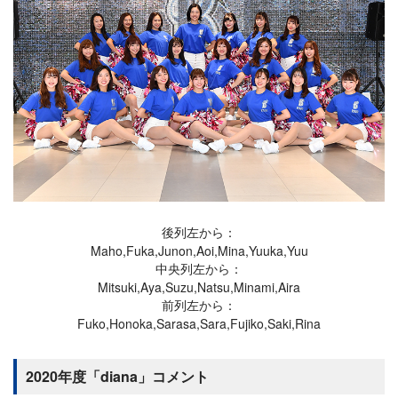
後列左から：
Maho,Fuka,Junon,Aoi,Mina,Yuuka,Yuu
中央列左から：
Mitsuki,Aya,Suzu,Natsu,Minami,Aira
前列左から：
Fuko,Honoka,Sarasa,Sara,Fujiko,Saki,Rina
2020年度「diana」コメント