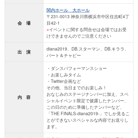
関内ホール 大ホール
〒231-0013 神奈川県横浜市中区住吉町4丁
会 場
目42-1
※
イベントに関する問合せは会場ではお受
けできませんのでご注意ください
diana2019、DB.スターマン、DB.キララ、
出 演
バート＆チャピー
ダンスパフォーマンスショー
お楽しみタイム
Twitter企画など
その他、当日までのお楽しみ！
おなじみのステージナンバーに加え、スペ
内 容
シャルイベント限定で披露したナンバー、
この日のために準備したナンバーなど、
「THE FINALS-diana2019-」でしか見るこ
とができないスペシャルな内容でお送りし
ます。