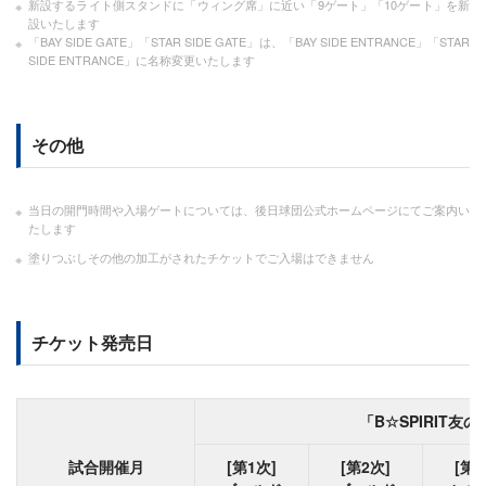
新設するライト側スタンドに「ウィング席」に近い「9ゲート」「10ゲート」を新
設いたします
「BAY SIDE GATE」「STAR SIDE GATE」は、「BAY SIDE ENTRANCE」「STAR
SIDE ENTRANCE」に名称変更いたします
その他
当日の開門時間や入場ゲートについては、後日球団公式ホームページにてご案内い
たします
塗りつぶしその他の加工がされたチケットでご入場はできません
チケット発売日
「B☆SPIRIT友
試合開催月
[第1次]
[第2次]
[第3