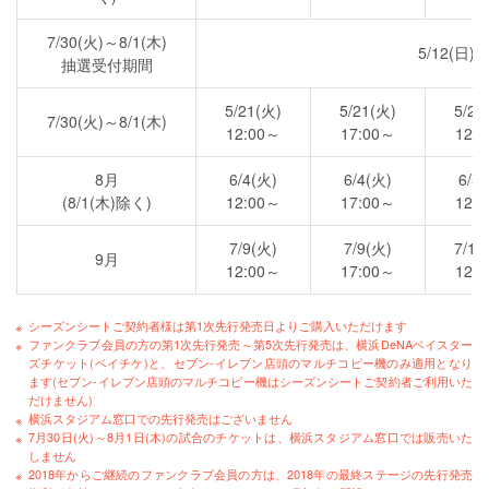
7/30(火)～8/1(木)
5/12(日)～
抽選受付期間
5/21(火)
5/21(火)
5/22
7/30(火)～8/1(木)
12:00～
17:00～
12:
8月
6/4(火)
6/4(火)
6/5
(8/1(木)除く)
12:00～
17:00～
12:
7/9(火)
7/9(火)
7/10
9月
12:00～
17:00～
12:
シーズンシートご契約者様は第1次先行発売日よりご購入いただけます
ファンクラブ会員の方の第1次先行発売～第5次先行発売は、横浜DeNAベイスター
ズチケット(ベイチケ)と、セブン-イレブン店頭のマルチコピー機のみ適用となり
ます(セブン-イレブン店頭のマルチコピー機はシーズンシートご契約者ご利用いた
だけません)
横浜スタジアム窓口での先行発売はございません
7月30日(火)～8月1日(木)の試合のチケットは、横浜スタジアム窓口では販売いた
しません
2018年からご継続のファンクラブ会員の方は、2018年の最終ステージの先行発売