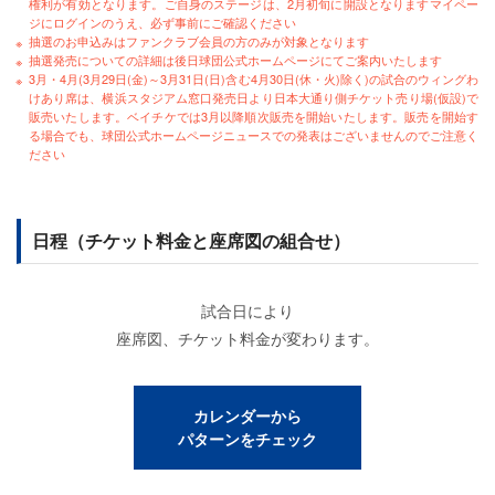
権利が有効となります。ご自身のステージは、2月初旬に開設となりますマイペー
ジにログインのうえ、必ず事前にご確認ください
抽選のお申込みはファンクラブ会員の方のみが対象となります
抽選発売についての詳細は後日球団公式ホームページにてご案内いたします
3月・4月(3月29日(金)～3月31日(日)含む4月30日(休・火)除く)の試合のウィングわ
けあり席は、横浜スタジアム窓口発売日より日本大通り側チケット売り場(仮設)で
販売いたします。ベイチケでは3月以降順次販売を開始いたします。販売を開始す
る場合でも、球団公式ホームページニュースでの発表はございませんのでご注意く
ださい
日程（チケット料金と座席図の組合せ）
試合日により
座席図、チケット料金が変わります。
カレンダーから
パターンをチェック