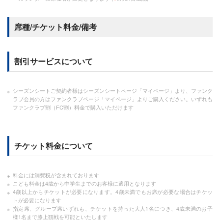
席種/チケット料金/備考
割引サービスについて
シーズンシートご契約者様はシーズンシートページ「マイページ」より、ファンク
ラブ会員の方はファンクラブページ「マイページ」よりご購入ください。いずれも
ファンクラブ割（FC割）料金で購入いただけます
チケット料金について
料金には消費税が含まれております
こども料金は4歳から中学生までのお客様に適用となります
4歳以上からチケットが必要になります。4歳未満でもお席が必要な場合はチケッ
トが必要になります
指定席、グループ席いずれも、チケットを持った大人1名につき、4歳未満のお子
様1名まで膝上観戦を可能といたします