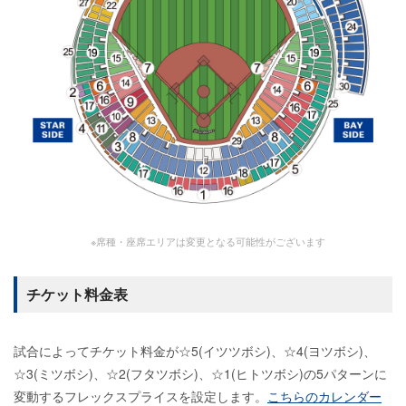
※席種・座席エリアは変更となる可能性がございます
チケット料金表
試合によってチケット料金が☆5(イツツボシ)、☆4(ヨツボシ)、
☆3(ミツボシ)、☆2(フタツボシ)、☆1(ヒトツボシ)の5パターンに
変動するフレックスプライスを設定します。
こちらのカレンダー