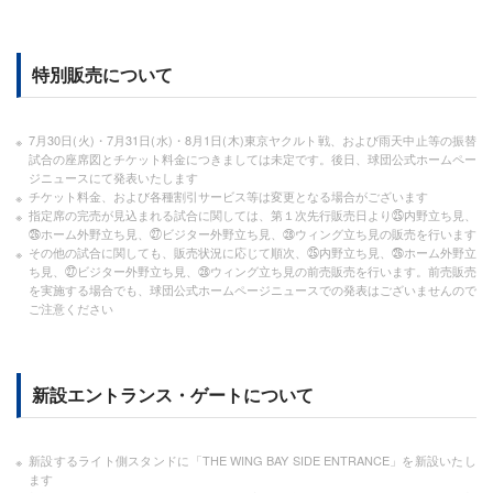
特別販売について
7月30日(火)・7月31日(水)・8月1日(木)東京ヤクルト戦、および雨天中止等の振替
試合の座席図とチケット料金につきましては未定です。後日、球団公式ホームペー
ジニュースにて発表いたします
チケット料金、および各種割引サービス等は変更となる場合がございます
指定席の完売が見込まれる試合に関しては、第１次先行販売日より㉕内野立ち見、
㉖ホーム外野立ち見、㉗ビジター外野立ち見、㉘ウィング立ち見の販売を行います
その他の試合に関しても、販売状況に応じて順次、㉕内野立ち見、㉖ホーム外野立
ち見、㉗ビジター外野立ち見、㉘ウィング立ち見の前売販売を行います。前売販売
を実施する場合でも、球団公式ホームページニュースでの発表はございませんので
ご注意ください
新設エントランス・ゲートについて
新設するライト側スタンドに「THE WING BAY SIDE ENTRANCE」を新設いたし
ます