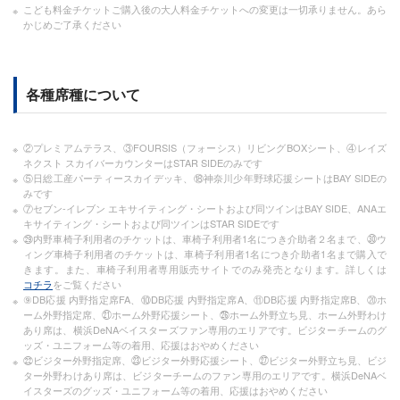
こども料金チケットご購入後の大人料金チケットへの変更は一切承りません。あら
かじめご了承ください
各種席種について
②プレミアムテラス、③FOURSIS（フォーシス）リビングBOXシート、④レイズ
ネクスト スカイバーカウンターはSTAR SIDEのみです
⑤日総工産パーティースカイデッキ、⑱神奈川少年野球応援シートはBAY SIDEの
みです
⑦セブン-イレブン エキサイティング・シートおよび同ツインはBAY SIDE、ANAエ
キサイティング・シートおよび同ツインはSTAR SIDEです
㉙内野車椅子利用者のチケットは、車椅子利用者1名につき介助者２名まで、㉚ウ
ィング車椅子利用者のチケットは、車椅子利用者1名につき介助者1名まで購入で
きます。また、車椅子利用者専用販売サイトでのみ発売となります。詳しくは
コチラ
をご覧ください
⑨DB応援 内野指定席FA、⑩DB応援 内野指定席A、⑪DB応援 内野指定席B、⑳ホ
ーム外野指定席、㉑ホーム外野応援シート、㉖ホーム外野立ち見、ホーム外野わけ
あり席は、横浜DeNAベイスターズファン専用のエリアです。ビジターチームのグ
ッズ・ユニフォーム等の着用、応援はおやめください
㉒ビジター外野指定席、㉓ビジター外野応援シート、㉗ビジター外野立ち見、ビジ
ター外野わけあり席は、ビジターチームのファン専用のエリアです。横浜DeNAベ
イスターズのグッズ・ユニフォーム等の着用、応援はおやめください