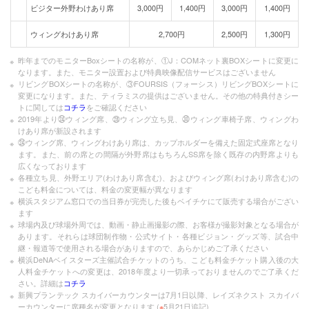
ビジター外野わけあり席
3,000円
1,400円
3,000円
1,400円
ウィングわけあり席
2,700円
2,500円
1,300円
昨年までのモニターBoxシートの名称が、①J：COMネット裏BOXシートに変更に
なります。また、モニター設置および特典映像配信サービスはございません
リビングBOXシートの名称が、③FOURSIS（フォーシス）リビングBOXシートに
変更になります。また、ティラミスの提供はございません。その他の特典付きシー
トに関しては
コチラ
をご確認ください
2019年より㉔ウィング席、㉘ウィング立ち見、㉚ウィング車椅子席、ウィングわ
けあり席が新設されます
㉔ウィング席、ウィングわけあり席は、カップホルダーを備えた固定式座席となり
ます。また、前の席との間隔が外野席はもちろんSS席を除く既存の内野席よりも
広くなっております
各種立ち見、外野エリア(わけあり席含む)、およびウィング席(わけあり席含む)の
こども料金については、料金の変更幅が異なります
横浜スタジアム窓口での当日券が完売した後もベイチケにて販売する場合がござい
ます
球場内及び球場外周では、動画・静止画撮影の際、お客様が撮影対象となる場合が
あります。それらは球団制作物・公式サイト・各種ビジョン・グッズ等、試合中
継・報道等で使用される場合がありますので、あらかじめご了承ください
横浜DeNAベイスターズ主催試合チケットのうち、こども料金チケット購入後の大
人料金チケットへの変更は、2018年度より一切承っておりませんのでご了承くだ
さい。詳細は
コチラ
新興プランテック スカイバーカウンターは7月1日以降、レイズネクスト スカイバ
ーカウンターに席種名が変更となります (
※
5月21日追記)