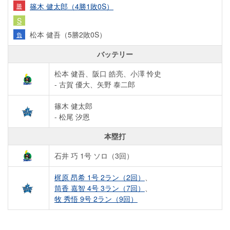
篠木 健太郎（4勝1敗0S）
勝
S
松本 健吾（5勝2敗0S）
負
バッテリー
松本 健吾、阪口 皓亮、小澤 怜史
- 古賀 優大、矢野 泰二郎
篠木 健太郎
- 松尾 汐恩
本塁打
石井 巧 1号 ソロ（3回）
梶原 昂希 1号 2ラン（2回）
、
筒香 嘉智 4号 3ラン（7回）
、
牧 秀悟 9号 2ラン（9回）