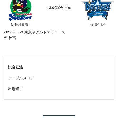
18:00試合開始
[21]吉村 貢司郎
[43]深沢 鳳介
2026/7/5 vs 東京ヤクルトスワローズ
＠ 神宮
試合経過
テーブルスコア
出場選手