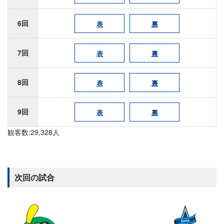
6回
表
裏
7回
表
裏
8回
表
裏
9回
表
裏
観客数:29,328人
次回の試合