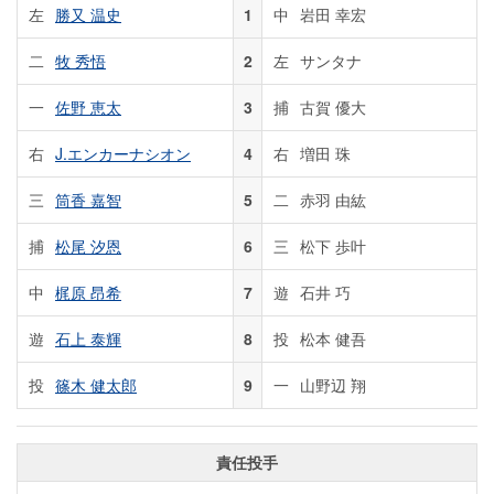
左
勝又 温史
1
中
岩田 幸宏
二
牧 秀悟
2
左
サンタナ
一
佐野 恵太
3
捕
古賀 優大
右
J.エンカーナシオン
4
右
増田 珠
三
筒香 嘉智
5
二
赤羽 由紘
捕
松尾 汐恩
6
三
松下 歩叶
中
梶原 昂希
7
遊
石井 巧
遊
石上 泰輝
8
投
松本 健吾
投
篠木 健太郎
9
一
山野辺 翔
責任投手