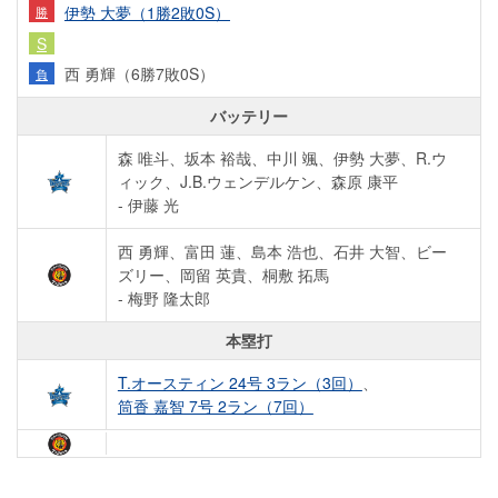
伊勢 大夢（1勝2敗0S）
勝
S
西 勇輝（6勝7敗0S）
負
バッテリー
森 唯斗、坂本 裕哉、中川 颯、伊勢 大夢、R.ウ
ィック、J.B.ウェンデルケン、森原 康平
- 伊藤 光
西 勇輝、富田 蓮、島本 浩也、石井 大智、ビー
ズリー、岡留 英貴、桐敷 拓馬
- 梅野 隆太郎
本塁打
T.オースティン 24号 3ラン（3回）
、
筒香 嘉智 7号 2ラン（7回）