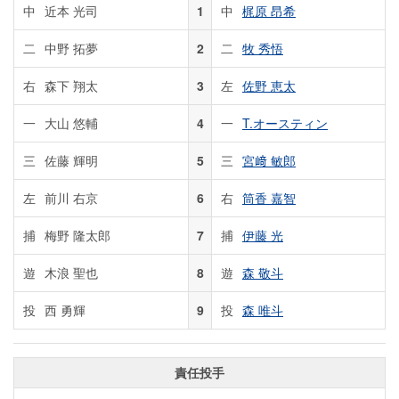
中
近本 光司
1
中
梶原 昂希
二
中野 拓夢
2
二
牧 秀悟
右
森下 翔太
3
左
佐野 恵太
一
大山 悠輔
4
一
T.オースティン
三
佐藤 輝明
5
三
宮﨑 敏郎
左
前川 右京
6
右
筒香 嘉智
捕
梅野 隆太郎
7
捕
伊藤 光
遊
木浪 聖也
8
遊
森 敬斗
投
西 勇輝
9
投
森 唯斗
責任投手