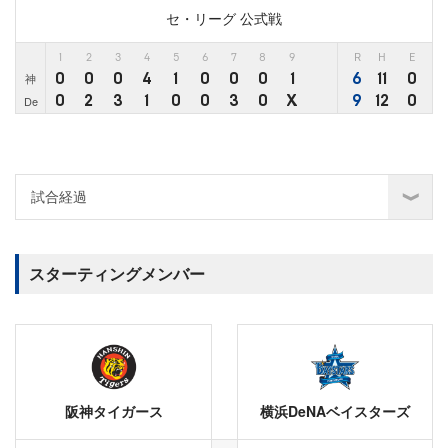
セ・リーグ 公式戦
1
2
3
4
5
6
7
8
9
R
H
E
0
0
0
4
1
0
0
0
1
6
11
0
神
0
2
3
1
0
0
3
0
X
9
12
0
De
スターティングメンバー
阪神タイガース
横浜DeNAベイスターズ