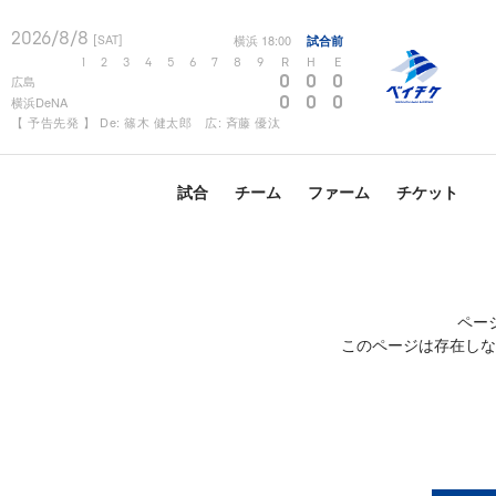
2026/8/8
横浜
18:00
試合前
[SAT]
1
2
3
4
5
6
7
8
9
R
H
E
0
0
0
広島
0
0
0
横浜DeNA
【 予告先発 】 De: 篠木 健太郎 広: 斉藤 優汰
試合
チーム
ファーム
チケット
ペー
このページは存在しな