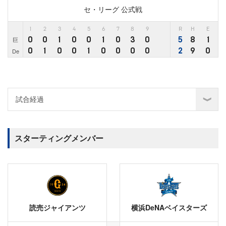
セ・リーグ 公式戦
1
2
3
4
5
6
7
8
9
R
H
E
0
0
1
0
0
1
0
3
0
5
8
1
巨
0
1
0
0
1
0
0
0
0
2
9
0
De
スターティングメンバー
読売ジャイアンツ
横浜DeNAベイスターズ