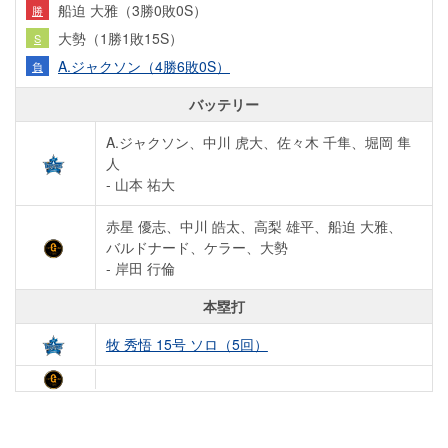
船迫 大雅（3勝0敗0S）
勝
大勢（1勝1敗15S）
S
A.ジャクソン（4勝6敗0S）
負
バッテリー
A.ジャクソン、中川 虎大、佐々木 千隼、堀岡 隼
人
- 山本 祐大
赤星 優志、中川 皓太、高梨 雄平、船迫 大雅、
バルドナード、ケラー、大勢
- 岸田 行倫
本塁打
牧 秀悟 15号 ソロ（5回）