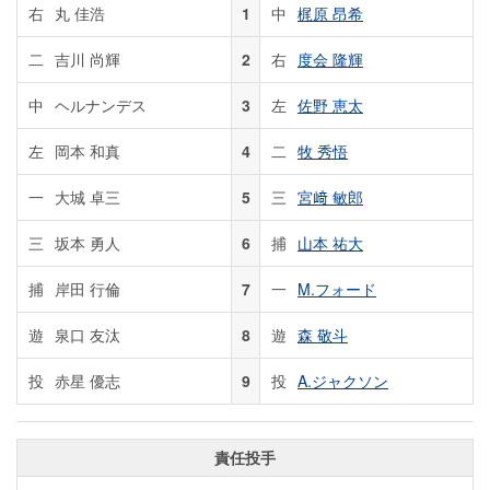
右
丸 佳浩
1
中
梶原 昂希
二
吉川 尚輝
2
右
度会 隆輝
中
ヘルナンデス
3
左
佐野 恵太
左
岡本 和真
4
二
牧 秀悟
一
大城 卓三
5
三
宮﨑 敏郎
三
坂本 勇人
6
捕
山本 祐大
捕
岸田 行倫
7
一
M.フォード
遊
泉口 友汰
8
遊
森 敬斗
投
赤星 優志
9
投
A.ジャクソン
責任投手