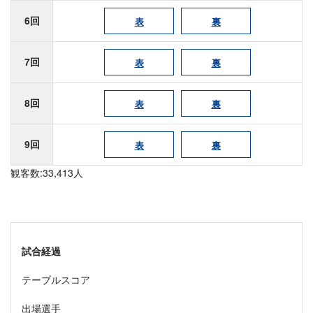
6回
表
裏
7回
表
裏
8回
表
裏
9回
表
裏
観客数:33,413人
試合経過
テーブルスコア
出場選手