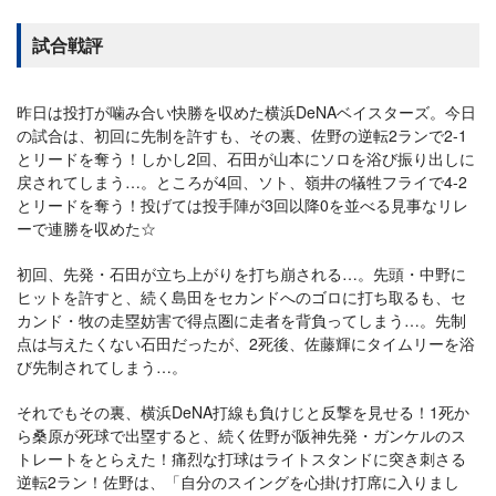
試合戦評
昨日は投打が噛み合い快勝を収めた横浜DeNAベイスターズ。今日
の試合は、初回に先制を許すも、その裏、佐野の逆転2ランで2-1
とリードを奪う！しかし2回、石田が山本にソロを浴び振り出しに
戻されてしまう…。ところが4回、ソト、嶺井の犠牲フライで4-2
とリードを奪う！投げては投手陣が3回以降0を並べる見事なリレ
ーで連勝を収めた☆
初回、先発・石田が立ち上がりを打ち崩される…。先頭・中野に
ヒットを許すと、続く島田をセカンドへのゴロに打ち取るも、セ
カンド・牧の走塁妨害で得点圏に走者を背負ってしまう…。先制
点は与えたくない石田だったが、2死後、佐藤輝にタイムリーを浴
び先制されてしまう…。
それでもその裏、横浜DeNA打線も負けじと反撃を見せる！1死か
ら桑原が死球で出塁すると、続く佐野が阪神先発・ガンケルのス
トレートをとらえた！痛烈な打球はライトスタンドに突き刺さる
逆転2ラン！佐野は、「自分のスイングを心掛け打席に入りまし