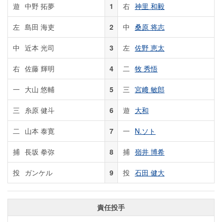
遊
中野 拓夢
1
右
神里 和毅
左
島田 海吏
2
中
桑原 将志
中
近本 光司
3
左
佐野 恵太
右
佐藤 輝明
4
二
牧 秀悟
一
大山 悠輔
5
三
宮﨑 敏郎
三
糸原 健斗
6
遊
大和
二
山本 泰寛
7
一
N.ソト
捕
長坂 拳弥
8
捕
嶺井 博希
投
ガンケル
9
投
石田 健大
責任投手