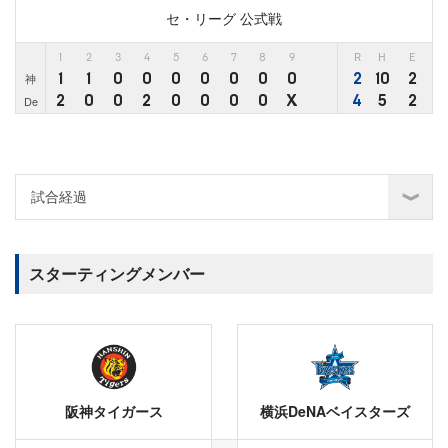
セ・リーグ 公式戦
1
2
3
4
5
6
7
8
9
R
H
E
1
1
0
0
0
0
0
0
0
2
10
2
神
2
0
0
2
0
0
0
0
X
4
5
2
De
スターティングメンバー
阪神タイガース
横浜DeNAベイスターズ