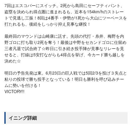
7回はエスコバーにスイッチ。2死から島田にセーフティバント、
盗塁を決められ得点圏に進まれるも、近本を154km/hのストレー
トで見逃し三振！8回は4番手・伊勢が1死から大山にツーベースを
打たれるも、後続をしっかり抑え見事な継投！
最終回のマウンドは山崎康に託す。先頭の代打・糸井、梅野を内
野ゴロに打ち取り2死を奪う！最後は中野をセカンドゴロに仕留め
三者凡退で試合終了☆昨日に引き続き投手陣が見事なリレーを見
せると、打線は5安打ながらも4得点を挙げ、今カード勝ち越しを
決めた☆
明日の予告先発は東。6月23日の巨人戦では5回2/3を投げ３失点と
粘りの投球で勝ち投手となっている！明日も勝利を呼び込みチー
ムに勢いを付ける！
VICTORY!!
イニング詳細