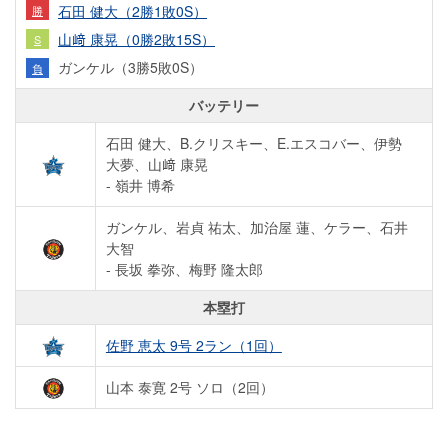
石田 健大（2勝1敗0S）
勝
山﨑 康晃（0勝2敗15S）
S
ガンケル（3勝5敗0S）
負
バッテリー
石田 健大、B.クリスキー、E.エスコバー、伊勢
大夢、山﨑 康晃
- 嶺井 博希
ガンケル、岩貞 祐太、加治屋 蓮、ケラー、石井
大智
- 長坂 拳弥、梅野 隆太郎
本塁打
佐野 恵太 9号 2ラン（1回）
山本 泰寛 2号 ソロ（2回）