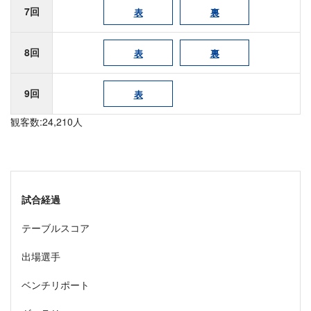
7回
表
裏
8回
表
裏
9回
表
観客数:24,210人
試合経過
テーブルスコア
出場選手
ベンチリポート