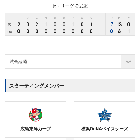
セ・リーグ 公式戦
1
2
3
4
5
6
7
8
9
R
H
E
2
0
2
1
0
0
1
0
1
7
13
0
広
0
0
0
0
0
0
0
0
0
0
6
1
De
スターティングメンバー
広島東洋カープ
横浜DeNAベイスターズ