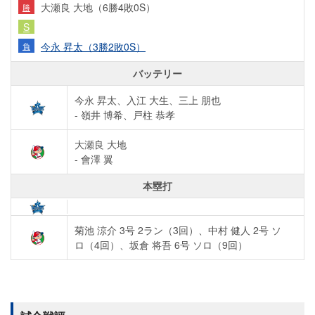
大瀬良 大地（6勝4敗0S）
勝
S
今永 昇太（3勝2敗0S）
負
バッテリー
今永 昇太、入江 大生、三上 朋也
- 嶺井 博希、戸柱 恭孝
大瀬良 大地
- 會澤 翼
本塁打
菊池 涼介 3号 2ラン（3回）
、
中村 健人 2号 ソ
ロ（4回）
、
坂倉 将吾 6号 ソロ（9回）