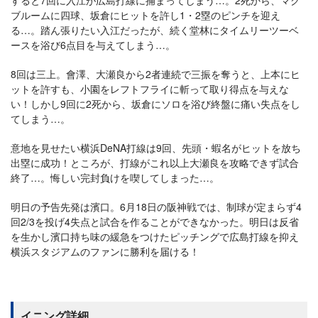
すると7回に入江が広島打線に捕まってしまう…。2死から、マク
ブルームに四球、坂倉にヒットを許し1・2塁のピンチを迎え
る…。踏ん張りたい入江だったが、続く堂林にタイムリーツーベ
ースを浴び6点目を与えてしまう…。
8回は三上。會澤、大瀬良から2者連続で三振を奪うと、上本にヒ
ットを許すも、小園をレフトフライに斬って取り得点を与えな
い！しかし9回に2死から、坂倉にソロを浴び終盤に痛い失点をし
てしまう…。
意地を見せたい横浜DeNA打線は9回、先頭・蝦名がヒットを放ち
出塁に成功！ところが、打線がこれ以上大瀬良を攻略できず試合
終了…。悔しい完封負けを喫してしまった…。
明日の予告先発は濱口。6月18日の阪神戦では、制球が定まらず4
回2/3を投げ4失点と試合を作ることができなかった。明日は反省
を生かし濱口持ち味の緩急をつけたピッチングで広島打線を抑え
横浜スタジアムのファンに勝利を届ける！
イニング詳細