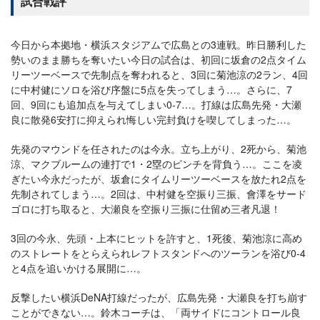
試合戦評
今日から本拠地・横浜スタジアムで広島との3連戦。昨日勝利した
勢いのまま勝ちを奪いたい今日の試合は、初回に坂倉の2点タイム
リーツーベースで先制点を奪われると、3回に菊池涼の2ラン、4回
に中村健にソロを浴び序盤に5点を失ってしまう…。さらに、7
回、9回にも追加点を与えてしまい0-7…。打線は広島先発・大瀬
良に散発6安打に抑えられ悔しい完封負けを喫してしまった…。
先発のマウンドを任されたのは今永。立ち上がり、2死から、菊池
涼、マクブルームの連打で1・2塁のピンチを背負う…。ここを凌
ぎたい今永だったが、坂倉にタイムリーツーベースを放たれ2点を
先制されてしまう…。2回は、中村健を空振り三振、會澤をサード
ゴロに打ち取ると、大瀬良を空振り三振に仕留め三者凡退！
3回の今永、先頭・上本にヒットを許すと、1死後、菊池涼に高め
のストレートをとらえられレフトスタンドへのツーランを浴び0-4
と4点を追いかける展開に…。
反撃したい横浜DeNA打線だったが、広島先発・大瀬良を打ち崩す
ことができない…。鈴木コーチは、「両サイドにコントロール良