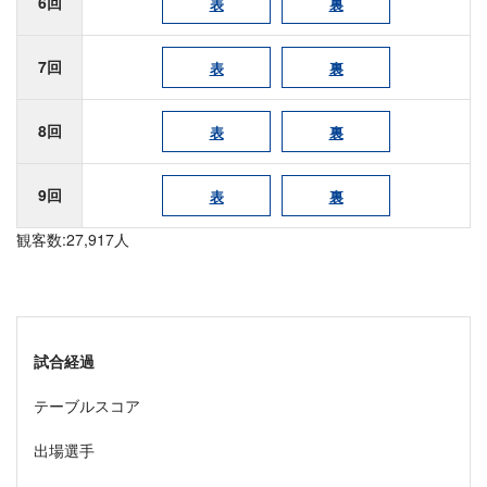
6回
表
裏
7回
表
裏
8回
表
裏
9回
表
裏
観客数:27,917人
試合経過
テーブルスコア
出場選手