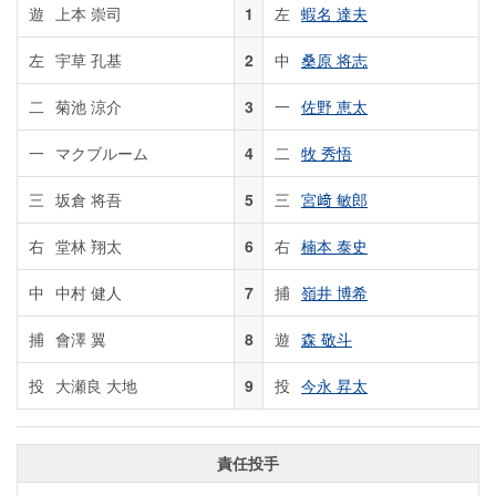
遊
上本 崇司
1
左
蝦名 達夫
左
宇草 孔基
2
中
桑原 将志
二
菊池 涼介
3
一
佐野 恵太
一
マクブルーム
4
二
牧 秀悟
三
坂倉 将吾
5
三
宮﨑 敏郎
右
堂林 翔太
6
右
楠本 泰史
中
中村 健人
7
捕
嶺井 博希
捕
會澤 翼
8
遊
森 敬斗
投
大瀬良 大地
9
投
今永 昇太
責任投手