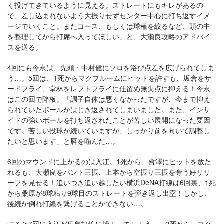
く投げてきているように見える。ストレートにもキレがあるの
で、差し込まれないよう大振りせずセンター中心に打ち返すイメ
ージでいくこと。またコース、もしくは球種を絞るなど、頭の中
を整理してから打席へ入ってほしい」と、大瀬良攻略のアドバイ
スを送る。
4回にも今永は、先頭・中村健にソロを浴び点差を広げられてしま
う…。5回は、1死からマクブルームにヒットを許すも、坂倉をサ
ードフライ、堂林をレフトフライに仕留め無失点に抑える！今永
はこの回で降板。「調子自体は悪くなかったですが、今まで抑え
られていたボールがはじき返されてしまいました。また、インサ
イドの強いボールを打ち返されたことが苦しい展開になった要因
です。苦しい投球が続いていますが、しっかり前を向いて調整し
たいと思います」と唇を噛んだ…。
6回のマウンドに上がるのは入江。1死から、會澤にヒットを放た
れるも、大瀬良をバント三振、上本から空振り三振を奪う好リリ
ーフを見せる！追いつき追い越したい横浜DeNA打線は6回裏、1死
から桑原が8球粘り9球目のストレートを弾き返し出塁！しかし、
後続が倒れ打線を繋げることができない…。