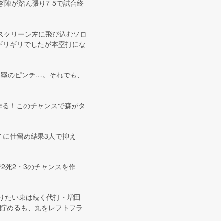
ぎ陣が踏ん張り7-5で試合終
スクリーン左に飛び込むソロ
ギリギリでしたが本塁打にな
2塁のピンチ…。それでも、
を作る！このチャンスで森がタ
イに仕留め結果3人で抑え
2死2・3のチャンスを作
張りたい東は続く代打・増田
を貯めるも、丸をレフトフラ