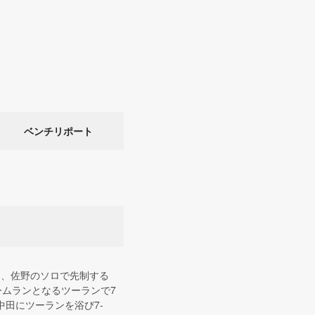
ベンチリポート
回、佐野のソロで先制する
ームランとなるツーランで7
田にツーランを浴び7-