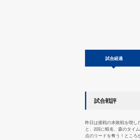
試合経過
試合戦評
昨日は接戦の末敗戦を喫し
と、2回に蝦名、森のタイム
点のリードを奪う！ところが