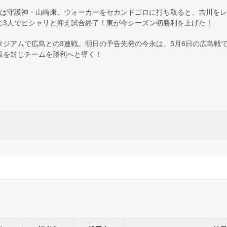
のは守護神・山崎康。ウォーカーをセカンドゴロに打ち取ると、吉川を
じ3人でピシャリと抑え試合終了！東が今シーズン初勝利を上げた！
ジアムで広島との3連戦。明日の予告先発の今永は、5月6日の広島戦で
線を封じチームを勝利へと導く！