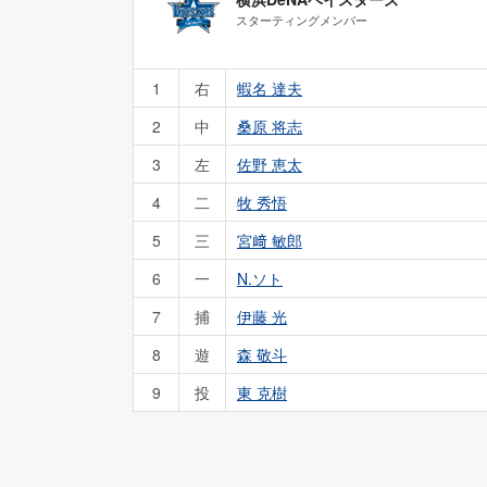
スターティングメンバー
1
右
蝦名 達夫
2
中
桑原 将志
3
左
佐野 恵太
4
二
牧 秀悟
5
三
宮﨑 敏郎
6
一
N.ソト
7
捕
伊藤 光
8
遊
森 敬斗
9
投
東 克樹