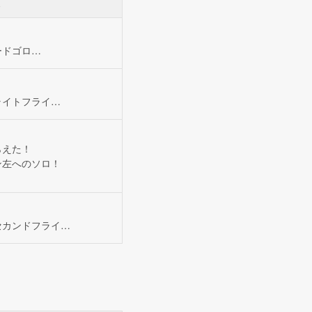
ードゴロ…
ライトフライ…
らえた！
ン左へのソロ！
セカンドフライ…