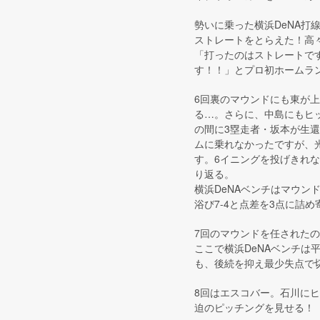
勢いに乗った横浜DeNA打
ストレートをとらえた！高
「打ったのはストレートで
す！！」とプロ初ホームラ
6回裏のマウンドにも東が
る…。さらに、中島にもヒ
の間に3塁走者・坂本が生
ムに乗れなかったですが、
す。6イニングを投げきれ
り返る。
横浜DeNAベンチはマウ
浴び7-4と点差を3点に詰
7回のマウンドを任された
ここで横浜DeNAベンチは
も、後続を抑え最少失点で
8回はエスコバー。石川に
迫のピッチングを見せる！