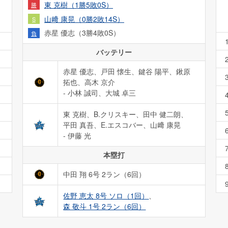
東 克樹（1勝5敗0S）
勝
山﨑 康晃（0勝2敗14S）
S
赤星 優志（3勝4敗0S）
負
バッテリー
赤星 優志、戸田 懐生、鍵谷 陽平、鍬原
拓也、高木 京介
- 小林 誠司、大城 卓三
東 克樹、B.クリスキー、田中 健二朗、
平田 真吾、E.エスコバー、山﨑 康晃
- 伊藤 光
本塁打
中田 翔 6号 2ラン（6回）
佐野 恵太 8号 ソロ（1回）
、
森 敬斗 1号 2ラン（6回）