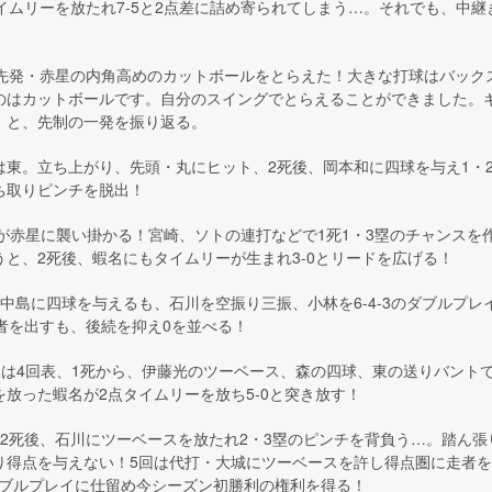
イムリーを放たれ7-5と2点差に詰め寄られてしまう…。それでも、中継
人先発・赤星の内角高めのカットボールをとらえた！大きな打球はバック
のはカットボールです。自分のスイングでとらえることができました。
」と、先制の一発を振り返る。
は東。立ち上がり、先頭・丸にヒット、2死後、岡本和に四球を与え1・
ち取りピンチを脱出！
線が赤星に襲い掛かる！宮崎、ソトの連打などで1死1・3塁のチャンス
と、2死後、蝦名にもタイムリーが生まれ3-0とリードを広げる！
中島に四球を与えるも、石川を空振り三振、小林を6-4-3のダブルプレ
者を出すも、後続を抑え0を並べる！
線は4回表、1死から、伊藤光のツーベース、森の四球、東の送りバントで
放った蝦名が2点タイムリーを放ち5-0と突き放す！
、2死後、石川にツーベースを放たれ2・3塁のピンチを背負う…。踏ん
り得点を与えない！5回は代打・大城にツーベースを許し得点圏に走者
のダブルプレイに仕留め今シーズン初勝利の権利を得る！