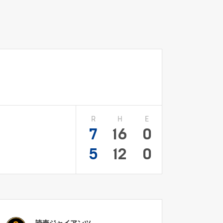
R
H
E
7
16
0
5
12
0
読売ジャイアンツ