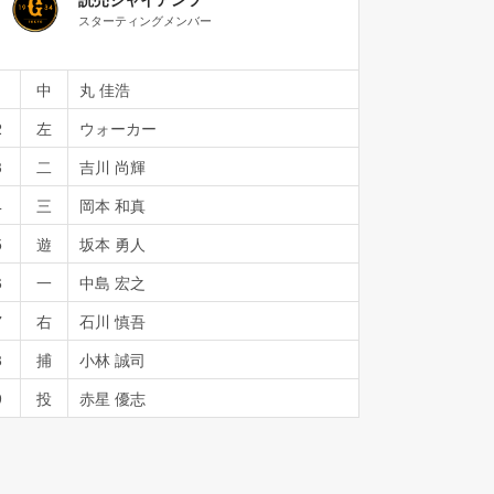
スターティングメンバー
1
中
丸 佳浩
2
左
ウォーカー
3
二
吉川 尚輝
4
三
岡本 和真
5
遊
坂本 勇人
6
一
中島 宏之
7
右
石川 慎吾
8
捕
小林 誠司
9
投
赤星 優志