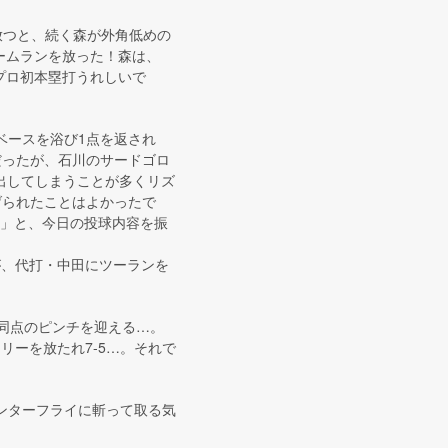
放つと、続く森が外角低めの
ームランを放った！森は、
プロ初本塁打うれしいで
ベースを浴び1点を返され
だったが、石川のサードゴロ
出してしまうことが多くリズ
げられたことはよかったで
す」と、今日の投球内容を振
が、代打・中田にツーランを
ら同点のピンチを迎える…。
リーを放たれ7-5…。それで
ンターフライに斬って取る気