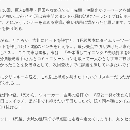
線は6回、巨人2番手・戸田を攻め立てる！先頭・伊藤光がツーベースを
々と舞い上がった打球は右中間スタンドへ飛び込むツーラン！プロ初ホ
す。とにかくランナーを進める意識が良い結果に繋がったと思います。
ンを振り返る。
上がる。ところが、吉川にヒットを許すと、1死後坂本にタイムリーツー
ットを許し1死1・3塁のピンチを迎える…。最少失点で切り抜けたい東
還し7-2…。ここで東は降板。東は、「全体通してイニングの先頭打者を
光(伊藤光選手)さんとコミュニケーションを取って一人ひとり丁寧に投
なかったことを反省点として、次回登板までに課題を潰していきたいで
ンドにクリスキーを送る。これ以上得点を与えたくないクリスキーだった
め寄られる…。
のは田中健。1死から、ウォーカー、吉川の連打で1・2塁と一発が出た
平田にスイッチ。是が非でも抑えたい平田だったが、続く岡本和にタイム
切り抜ける！
ヒット、1死後、大城の進塁打で得点圏に走者を進めてしまうも、丸をセ