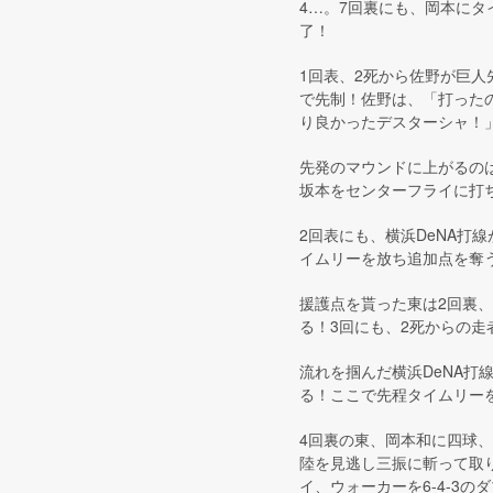
4…。7回裏にも、岡本にタ
了！
1回表、2死から佐野が巨
で先制！佐野は、「打った
り良かったデスターシャ！
先発のマウンドに上がるの
坂本をセンターフライに打
2回表にも、横浜DeNA打
イムリーを放ち追加点を奪う
援護点を貰った東は2回裏、
る！3回にも、2死からの走
流れを掴んだ横浜DeNA打
る！ここで先程タイムリーを
4回裏の東、岡本和に四球
陸を見逃し三振に斬って取
イ、ウォーカーを6-4-3