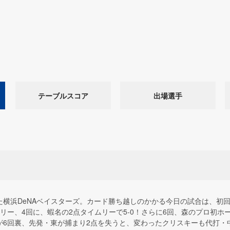
テーブルスコア
出場選手
た横浜DeNAベイスターズ。カード勝ち越しのかかる今日の試合は、初
リー、4回に、蝦名の2点タイムリーで5-0！さらに6回、森のプロ初ホ
6回裏、先発・東が捕まり2点を失うと、変わったクリスキーも代打・中