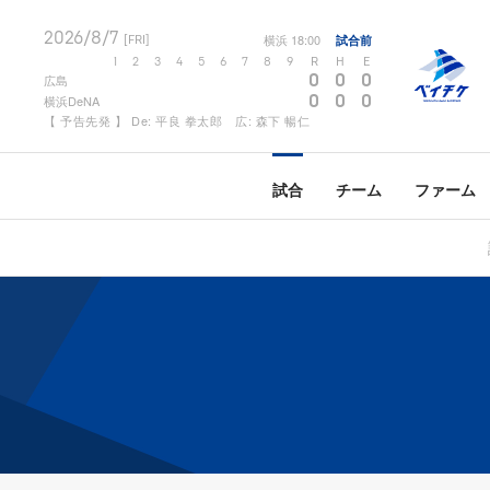
2026/8/7
横浜
18:00
試合前
[FRI]
1
2
3
4
5
6
7
8
9
R
H
E
0
0
0
広島
0
0
0
横浜DeNA
【 予告先発 】 De: 平良 拳太郎 広: 森下 暢仁
試合
チーム
ファーム