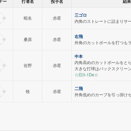
ナー
打者名
投手名
結果
三ゴロ
蝦名
赤星
内角のストレートに詰まりサ
右飛
桑原
赤星
外角のカットボールを打つも
中本
内角高めのカットボールをと
佐野
赤星
大きな打球はバックスクリー
☆巨0-1De☆
二飛
牧
赤星
外角低めのカーブを引っ掛け