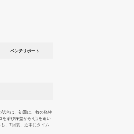
ベンチリポート
の試合は、初回に、牧の犠牲
ロを浴び序盤から4点を追い
るも、7回裏、近本にタイム