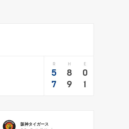
R
H
E
5
8
0
7
9
1
阪神タイガース