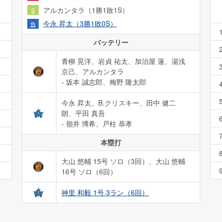
アルカンタラ（1勝1敗1S）
S
今永 昇太（3勝1敗0S）
負
バッテリー
青柳 晃洋、岩貞 祐太、加治屋 蓮、湯浅
京己、アルカンタラ
- 坂本 誠志郎、梅野 隆太郎
今永 昇太、B.クリスキー、田中 健二
朗、平田 真吾
- 嶺井 博希、戸柱 恭孝
本塁打
大山 悠輔 15号 ソロ（3回）
、
大山 悠輔
16号 ソロ（6回）
神里 和毅 1号 3ラン（6回）