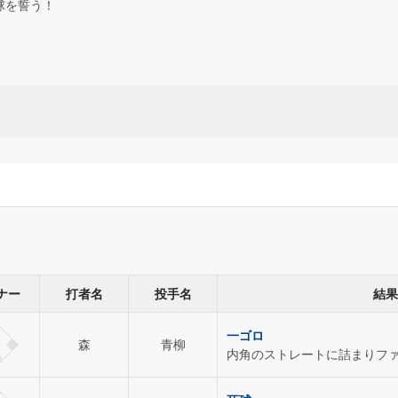
球を誓う！
ナー
打者名
投手名
結果
一ゴロ
森
青柳
内角のストレートに詰まりフ