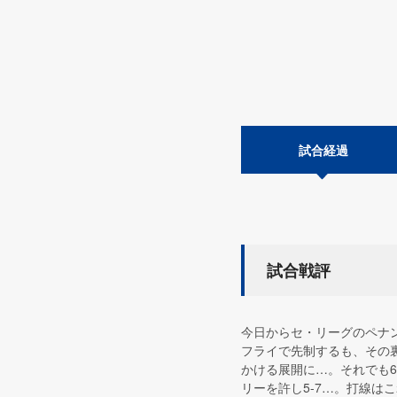
試合経過
試合戦評
今日からセ・リーグのペナ
フライで先制するも、その
かける展開に…。それでも6
リーを許し5-7…。打線は