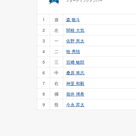
スターティングメンバー
1
遊
森 敬斗
2
左
関根 大気
3
一
佐野 恵太
4
二
牧 秀悟
5
三
宮﨑 敏郎
6
中
桑原 将志
7
右
神里 和毅
8
捕
嶺井 博希
9
投
今永 昇太