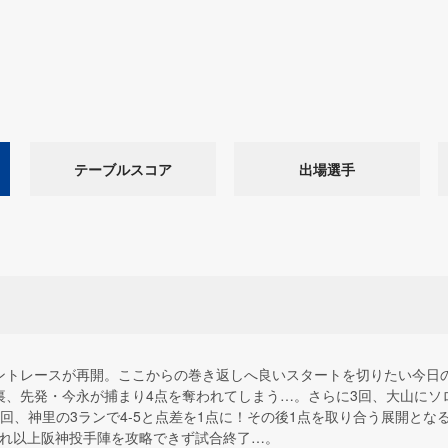
テーブルスコア
出場選手
ントレースが再開。ここからの巻き返しへ良いスタートを切りたい今日
裏、先発・今永が捕まり4点を奪われてしまう…。さらに3回、大山にソ
回、神里の3ランで4-5と点差を1点に！その後1点を取り合う展開とな
これ以上阪神投手陣を攻略できず試合終了…。