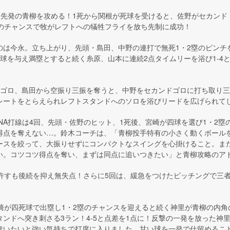
阪神先発の青柳を攻める！1死から関根が死球を受けると、佐野がセカンド
このチャンスで牧がレフトへの犠牲フライを放ち先制に成功！
のは今永。立ち上がり、先頭・島田、中野の連打で無死1・2塁のピンチ
球を与え満塁とすると続く糸原、山本に連続2点タイムリーを浴び1-4
トゴロ、島田から空振り三振を奪うと、中野をセカンドゴロに打ち取り三
レートをとらえられレフトスタンドへのソロを浴びリードを広げられて
NA打線は4回、先頭・佐野のヒット、1死後、宮崎が四球を選び1・2
得点を奪えない…。鈴木コーチは、「青柳投手特有の小さく動くボール
ースを絞って、大振りせずにコンパクトなスイングを心掛けること。ま
い。コツコツ得点を奪い、まずは同点に追いつきたい」と青柳攻略のア
を許すも後続を抑え無失点！さらに5回は、緩急をつけたピッチングで三
宮崎が四死球で出塁し1・2塁のチャンスを迎えると続く神里が青柳の内
ンドへ突き刺さる3ラン！4-5と点差を1点に！反撃の一発を放った神里
奪いたいと強い気持ちで打席に入りました。甘い球を一発で仕留めるこ