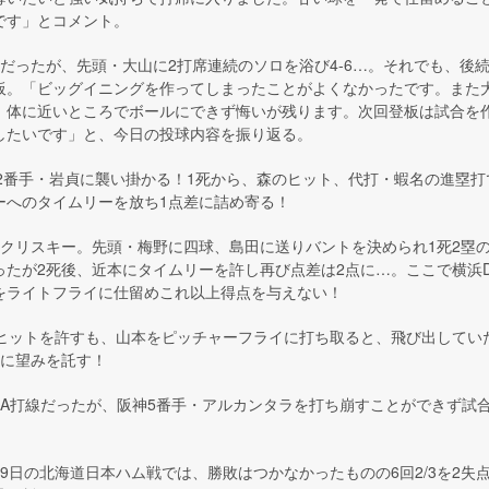
です」とコメント。
だったが、先頭・大山に2打席連続のソロを浴び4-6…。それでも、後
板。「ビッグイニングを作ってしまったことがよくなかったです。また
、体に近いところでボールにできず悔いが残ります。次回登板は試合を
したいです」と、今日の投球内容を振り返る。
神2番手・岩貞に襲い掛かる！1死から、森のヒット、代打・蝦名の進塁打
ーへのタイムリーを放ち1点差に詰め寄る！
はクリスキー。先頭・梅野に四球、島田に送りバントを決められ1死2塁
たが2死後、近本にタイムリーを許し再び点差は2点に…。ここで横浜D
をライトフライに仕留めこれ以上得点を与えない！
にヒットを許すも、山本をピッチャーフライに打ち取ると、飛び出してい
撃に望みを託す！
NA打線だったが、阪神5番手・アルカンタラを打ち崩すことができず試
9日の北海道日本ハム戦では、勝敗はつかなかったものの6回2/3を2失