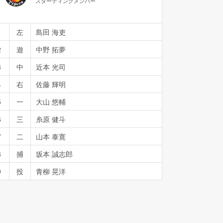
スターティングメンバー
1
左
島田 海吏
2
遊
中野 拓夢
3
中
近本 光司
4
右
佐藤 輝明
5
一
大山 悠輔
6
三
糸原 健斗
7
二
山本 泰寛
8
捕
坂本 誠志郎
9
投
青柳 晃洋