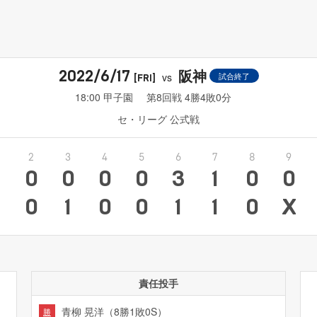
阪神
2022/6/17
vs
試合終了
[FRI]
18:00 甲子園
第8回戦 4勝4敗0分
セ・リーグ 公式戦
2
3
4
5
6
7
8
9
0
0
0
0
3
1
0
0
4
0
1
0
0
1
1
0
X
責任投手
青柳 晃洋（8勝1敗0S）
勝