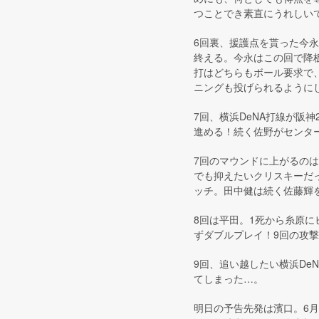
つことでき素直にうれしい
6回裏、援護点を貰った今永
終える。今永はこの回で降
打はどちらもボール要求で
ニングも投げられるように
7回、横浜DeNA打線が阪
進める！続く佐野がセンタ
7回のマウンドに上がるの
でも抑えたいクリスキーだっ
ッチ。田中健は続く佐藤輝
8回は平田。1死から糸原
ずダブルプレイ！9回の攻
9回、追い越したい横浜De
てしまった…。
明日の予告先発は濱口。6月