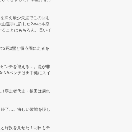
続を抑え最少失点でこの回を
大山選手に許した2本の本塁
作ることはもちろん、長いイ
で2死2塁と得点圏に走者を
のピンチを迎える…。是が非
eNAベンチは田中健にスイ
た1塁走者代走・植田は戻れ
合終了…。悔しい敗戦を喫し
点と好投を見せた！明日もチ