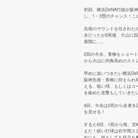
初回、横浜DeNA打線が
し、1・3塁のチャンス！
先発のマウンドを任された
永だったが2死後、大山に四
展開に…。
2回の今永、青柳をショー
から大山に内角高めのスト
早めに追いつきたい横浜De
阪神先発・青柳に抑えられ
える。狙い球、もしくはコ
を絡めた攻撃もしていきた
4回、今永は2死から走者
を見せる！
すると6回、1死から牧、
えた！鋭い打球は右中間スタ
めにも、何としても得点を