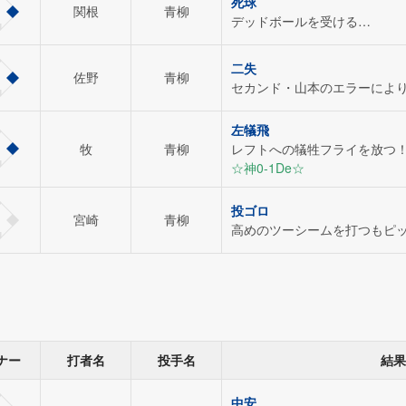
死球
関根
青柳
デッドボールを受ける…
二失
佐野
青柳
セカンド・山本のエラーによ
左犠飛
牧
青柳
レフトへの犠牲フライを放つ
☆神0-1De☆
投ゴロ
宮崎
青柳
高めのツーシームを打つもピ
ナー
打者名
投手名
結果
中安