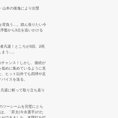
・山本の後逸により出塁
を背負う…。踏ん張りたい今
と序盤から3点を追いかける
者凡退！ところが3回、2死
しまう…。
塁のチャンス！しかし、後続が
を低めに集めているように見
た、ヒット以外でも四球や足
ドバイスを送る。
者凡退に斬って取り立ち直り
角のツーシームを完璧にとら
は、「昇太(今永選手)のた
とができました。本塁打を打