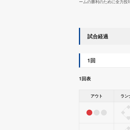
ームの勝利のために全力投
試合経過
1回
1回表
アウト
ラン