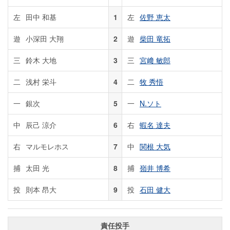
左
田中 和基
1
左
佐野 恵太
遊
小深田 大翔
2
遊
柴田 竜拓
三
鈴木 大地
3
三
宮﨑 敏郎
二
浅村 栄斗
4
二
牧 秀悟
一
銀次
5
一
N.ソト
中
辰己 涼介
6
右
蝦名 達夫
右
マルモレホス
7
中
関根 大気
捕
太田 光
8
捕
嶺井 博希
投
則本 昂大
9
投
石田 健大
責任投手