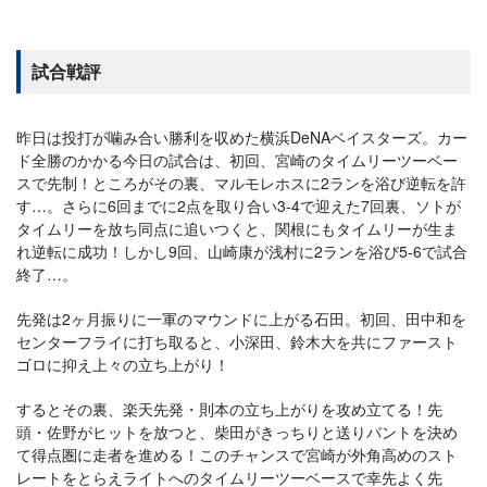
試合戦評
昨日は投打が噛み合い勝利を収めた横浜DeNAベイスターズ。カー
ド全勝のかかる今日の試合は、初回、宮崎のタイムリーツーベー
スで先制！ところがその裏、マルモレホスに2ランを浴び逆転を許
す…。さらに6回までに2点を取り合い3-4で迎えた7回裏、ソトが
タイムリーを放ち同点に追いつくと、関根にもタイムリーが生ま
れ逆転に成功！しかし9回、山崎康が浅村に2ランを浴び5-6で試合
終了…。
先発は2ヶ月振りに一軍のマウンドに上がる石田。初回、田中和を
センターフライに打ち取ると、小深田、鈴木大を共にファースト
ゴロに抑え上々の立ち上がり！
するとその裏、楽天先発・則本の立ち上がりを攻め立てる！先
頭・佐野がヒットを放つと、柴田がきっちりと送りバントを決め
て得点圏に走者を進める！このチャンスで宮崎が外角高めのスト
レートをとらえライトへのタイムリーツーベースで幸先よく先