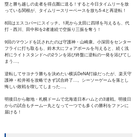
塁と勝ち越しの走者を得点圏に送る！すると今日タイムリーを放
っている関根が、タイムリースリーベースを放ち5-4と再逆転！
8回はエスコバーにスイッチ。1死から太田に四球を与えるも、代
打・西川、田中和を2者連続で空振り三振を奪う！
9回のマウンドを託されたのは守護神・山崎康。小深田をセンター
フライに打ち取るも、鈴木大にフォアボールを与えると、続く浅
村にライトスタンドへの2ランを浴び終盤に逆転の一発を浴びてし
まう…。
逆転してサヨナラ勝ちを決めたい横浜DeNA打線だったが、楽天守
護神・松井裕を攻略できず試合終了…。シーソーゲームを落とし
悔しい敗戦を喫してしまった…。
明後日から敵地・札幌ドームで北海道日本ハムとの3連戦。明後日
からの試合もチーム一丸となって一つでも多くの勝利をファンに
届ける！