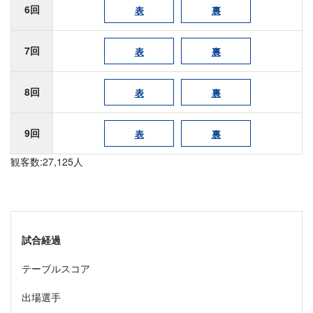
6回
表
裏
7回
表
裏
8回
表
裏
9回
表
裏
観客数:27,125人
試合経過
テーブルスコア
出場選手