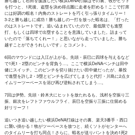
勝ち越して石田を援護したい横浜DeNA打線はその裏、牧がヒット
を打つと、1死後、盗塁を決め得点圏に走者を貯める！ここで打席
には好調の蝦名！内角のストレートを巧く引っ張りタイムリー！
3-2と勝ち越しに成功！勝ち越しの一打を放った蝦名は、「打った
のはストレートです。追い込まれていたので、最低限でも進塁
打、もしくは四球で出塁することを意識していました。詰まって
いたので「落ちてくれー！」と思いながら走っていました。勝ち
越すことができうれしいです」とコメント。
6回のマウンドには入江が上がる。先頭・辰巳に四球を与えるなど
で1死1・2塁のピンチを背負う…。ここで横浜DeNAベンチは田中
健にスイッチ。このピンチを切り抜けたい田中健だったが、暴投
で進塁を許し2・3塁とピンチを広げてしまうと代打・川島に2点タ
イムリーツーベースを浴び再び逆転されてしまう…。
7回は伊勢。先頭・鈴木大にヒットを放たれるも、浅村を空振り三
振、銀次をレフトファウルフライ、辰巳を空振り三振に仕留める
好リリーフ！
追いつき追い越したい横浜DeNA打線はその裏、楽天3番手・西口
に襲い掛かる！牧がツーベースを放つと、続くソトがセンターへ
のタイムリーを打ち同点！さらに、蝦名が送りバントを決め1死2