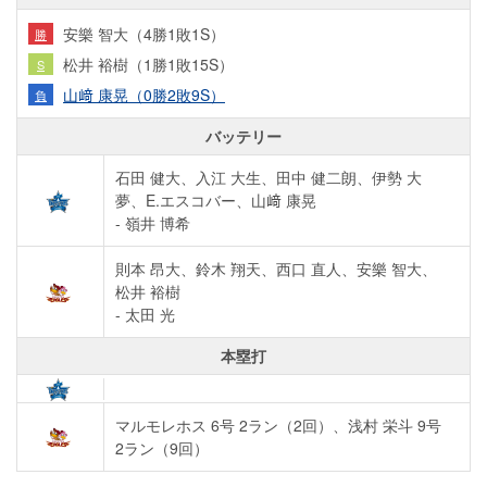
安樂 智大（4勝1敗1S）
勝
松井 裕樹（1勝1敗15S）
S
山﨑 康晃（0勝2敗9S）
負
バッテリー
石田 健大、入江 大生、田中 健二朗、伊勢 大
夢、E.エスコバー、山﨑 康晃
- 嶺井 博希
則本 昂大、鈴木 翔天、西口 直人、安樂 智大、
松井 裕樹
- 太田 光
本塁打
マルモレホス 6号 2ラン（2回）
、
浅村 栄斗 9号
2ラン（9回）