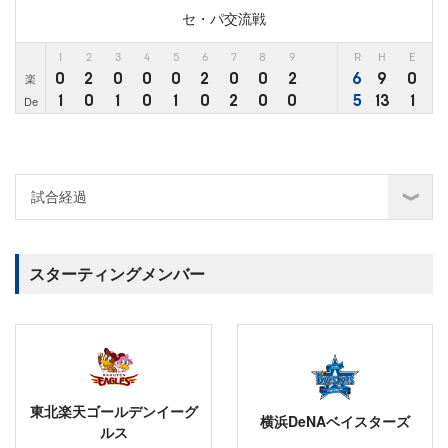
セ・パ交流戦
1
2
3
4
5
6
7
8
9
R
H
E
0
2
0
0
0
2
0
0
2
6
9
0
楽
1
0
1
0
1
0
2
0
0
5
13
1
De
スターティングメンバー
東北楽天ゴールデンイーグ
横浜DeNAベイスターズ
ルス