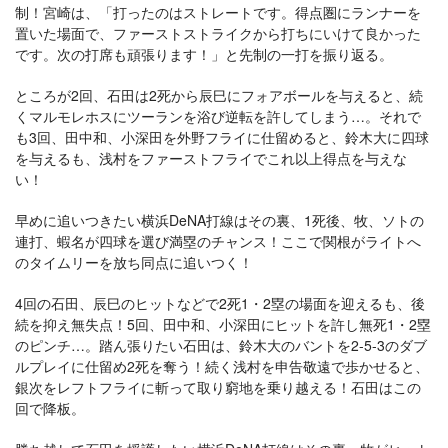
制！宮崎は、「打ったのはストレートです。得点圏にランナーを
置いた場面で、ファーストストライクから打ちにいけて良かった
です。次の打席も頑張ります！」と先制の一打を振り返る。
ところが2回、石田は2死から辰巳にフォアボールを与えると、続
くマルモレホスにツーランを浴び逆転を許してしまう…。それで
も3回、田中和、小深田を外野フライに仕留めると、鈴木大に四球
を与えるも、浅村をファーストフライでこれ以上得点を与えな
い！
早めに追いつきたい横浜DeNA打線はその裏、1死後、牧、ソトの
連打、蝦名が四球を選び満塁のチャンス！ここで関根がライトへ
のタイムリーを放ち同点に追いつく！
4回の石田、辰巳のヒットなどで2死1・2塁の場面を迎えるも、後
続を抑え無失点！5回、田中和、小深田にヒットを許し無死1・2塁
のピンチ…。踏ん張りたい石田は、鈴木大のバントを2-5-3のダブ
ルプレイに仕留め2死を奪う！続く浅村を申告敬遠で歩かせると、
銀次をレフトフライに斬って取り窮地を乗り越える！石田はこの
回で降板。