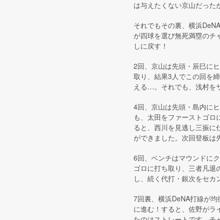
は与えたくない京山だった
それでもその裏、横浜De
が四球を選び無死満塁のチ
しに戻す！
2回、京山は先頭・辰巳にヒ
取り、結果3人でこの回を締
える…。それでも、浅村を
4回、京山は先頭・島内に
も、太田をファーストゴロ
ると、西川を見逃し三振に
ができました。次回登板は
6回、ベンチはマウンドに
ゴロに打ち取り、三者凡退
し、続く代打・銀次をセカ
7回裏、横浜DeNA打線が
に進む！すると、佐野がラ
たのはストレートです。チ