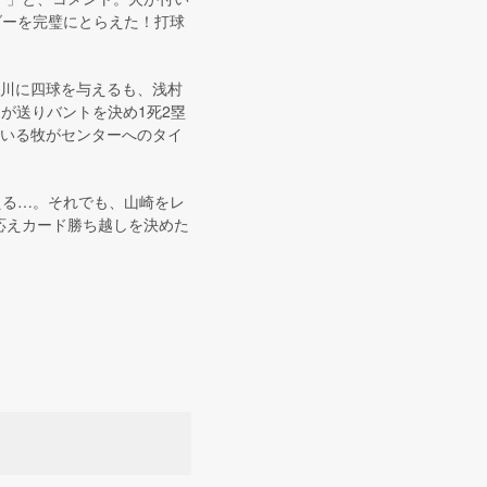
ダーを完璧にとらえた！打球
西川に四球を与えるも、浅村
が送りバントを決め1死2塁
ている牧がセンターへのタイ
える…。それでも、山崎をレ
応えカード勝ち越しを決めた