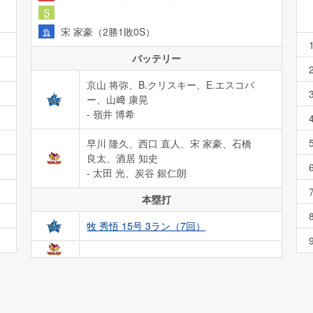
S
宋 家豪（2勝1敗0S）
負
バッテリー
京山 将弥、B.クリスキー、E.エスコバ
ー、山﨑 康晃
- 嶺井 博希
早川 隆久、西口 直人、宋 家豪、石橋
良太、酒居 知史
- 太田 光、炭谷 銀仁朗
本塁打
牧 秀悟 15号 3ラン（7回）