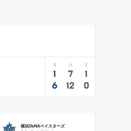
R
H
E
1
7
1
6
12
0
横浜DeNAベイスターズ