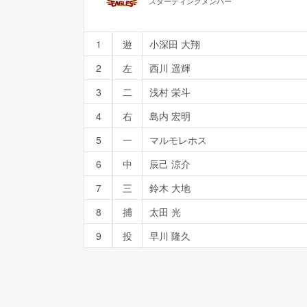
スターティングメンバー
1
遊
小深田 大翔
2
左
西川 遥輝
3
二
浅村 栄斗
4
右
島内 宏明
5
一
マルモレホス
6
中
辰己 涼介
7
三
鈴木 大地
8
捕
太田 光
9
投
早川 隆久