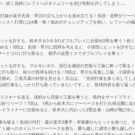
が、続く浅村にレフトへのタイムリーを浴び先制を許してしまう…。
NA打線が楽天先発・早川の立ち上がりを攻め立てる！先頭・佐野がツー
ャンス！打席には4番・牧！低めのチェンジアップを拾い、レフトへの
ットを許すも、鈴木大を3-6-3のダブルプレイに仕留め2死を奪う！続
める！3回は、先頭・早川に四球を与えると、小深田にヒットを許すなど
サードゴロに打ち取ると、相手の走塁ミスでダブルプレイを奪う！
ヒットを許すも、マルモレホス、辰巳を連続の空振り三振に斬って取る
に打ち取り、粘りの投球を続ける！5回は、早川を見逃し三振、小深田
仕留め、三者凡退の好投を見せる！京山は、「先頭打者を多く出してし
先頭打者をしっかり打ち取っていきたいです」と、投球内容を振り返っ
クリスキーを送る。浅村から空振り三振を奪うと、島内をサードフライ
の好リリーフ！7回は、1死から鈴木大にツーベースを打たれ得点圏に走
ンドライナーに仕留めると、鈴木大に代わった2塁走者・山崎が飛び出
均衡を破る！先頭の代打・森が楽天3番手・宋家豪からヒットを放つと、
イト線へのタイムリーツーベースを放ち、勝ち越しに成功☆勝ち越しの
ャンスだったので積極的にいきました。ランナーを還せて良かったです