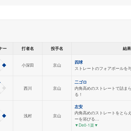
ナー
打者名
投手名
結果
四球
小深田
京山
ストレートのフォアボールを
二ゴロ
西川
京山
内角高めのストレートで詰ま
る！
左安
内角高めのストレートをとら
浅村
京山
ーを浴びる…
▼De0-1楽▼