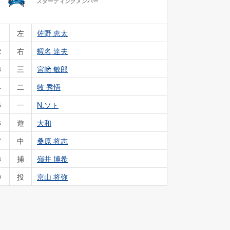
スターティングメンバー
1
左
佐野 恵太
2
右
蝦名 達夫
3
三
宮﨑 敏郎
4
二
牧 秀悟
5
一
N.ソト
6
遊
大和
7
中
桑原 将志
8
捕
嶺井 博希
9
投
京山 将弥