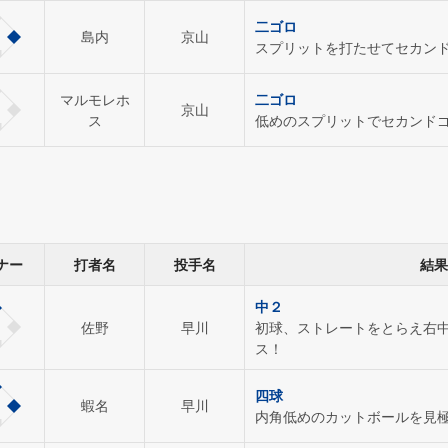
二ゴロ
島内
京山
スプリットを打たせてセカン
マルモレホ
二ゴロ
京山
ス
低めのスプリットでセカンド
ナー
打者名
投手名
結果
中２
佐野
早川
初球、ストレートをとらえ右
ス！
四球
蝦名
早川
内角低めのカットボールを見