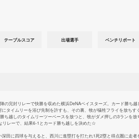
テーブルスコア
出場選手
ベンチリポート
手陣の完封リレーで快勝を収めた横浜DeNAベイスターズ。カード勝ち越
村にタイムリーを浴び先制を許すも、その裏、牧が犠牲フライを放ちす
勝ち越しのタイムリーツーベースを放つと、牧がダメ押しの3ランを放ち
なリレーで、結果6-1とカード勝ち越しを決めた☆
小深田に四球を与えると、西川に進塁打を打たれ1死2塁と得点圏に走者