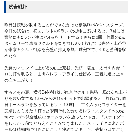
試合戦評
昨日は接戦を制することができなかった横浜DeNAベイスターズ。
今日の試合は、初回、ソトの2ランで先制に成功すると、3回には
宮崎にも2ランが生まれ4点をリードする！さらに6回、佐野の2点
タイムリーで東京ヤクルトを突き放し6-0！投げては先発・上茶谷
が東京ヤクルト打線を完璧に抑える無四球完封で、6-0と勝利を収
めた☆
先発のマウンドに上がるのは上茶谷。先頭・塩見、太田を内野ゴ
ロに打ち取ると、山田をレフトフライに仕留め、三者凡退と上々
の立ち上がり！
するとその裏、横浜DeNA打線が東京ヤクルト先発・原の立ち上が
りを攻め立てる！2死から佐野がヒットで出塁すると、打席には昨
日ホームランを放っているソト！3球目、甘く入ったスライダーを
完璧にとらえた！打った瞬間それと分かるレフトスタンドへの先
制2ラン☆2試合連続のホームランを放ったソトは、「スライダー
をしっかり前でとらえることができました。ストライクに来たボ
ールは積極的に打ちにいこうと決めていました。先制点はすごく