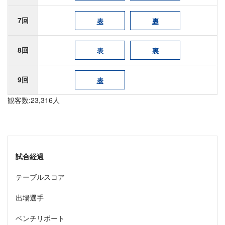
7回
表
裏
8回
表
裏
9回
表
観客数:23,316人
試合経過
テーブルスコア
出場選手
ベンチリポート