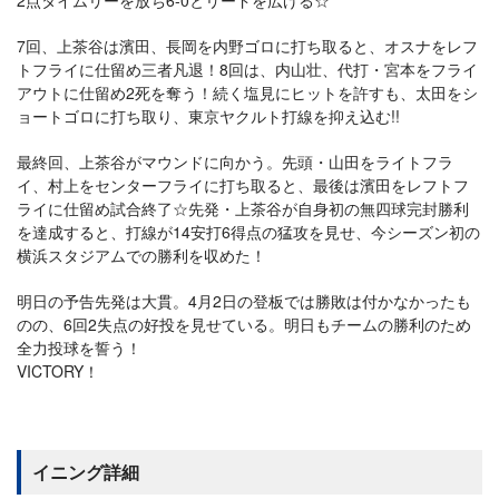
2点タイムリーを放ち6-0とリードを広げる☆
7回、上茶谷は濱田、長岡を内野ゴロに打ち取ると、オスナをレフ
トフライに仕留め三者凡退！8回は、内山壮、代打・宮本をフライ
アウトに仕留め2死を奪う！続く塩見にヒットを許すも、太田をシ
ョートゴロに打ち取り、東京ヤクルト打線を抑え込む!!
最終回、上茶谷がマウンドに向かう。先頭・山田をライトフラ
イ、村上をセンターフライに打ち取ると、最後は濱田をレフトフ
ライに仕留め試合終了☆先発・上茶谷が自身初の無四球完封勝利
を達成すると、打線が14安打6得点の猛攻を見せ、今シーズン初の
横浜スタジアムでの勝利を収めた！
明日の予告先発は大貫。4月2日の登板では勝敗は付かなかったも
のの、6回2失点の好投を見せている。明日もチームの勝利のため
全力投球を誓う！
VICTORY！
イニング詳細