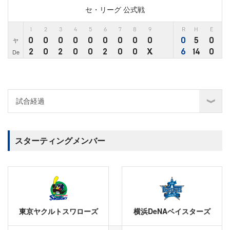
セ・リーグ 公式戦
1
2
3
4
5
6
7
8
9
R
H
E
0
0
0
0
0
0
0
0
0
0
5
0
ヤ
2
0
2
0
0
2
0
0
X
6
14
0
De
スターティングメンバー
東京ヤクルトスワローズ
横浜DeNAベイスターズ