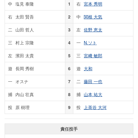
中
塩見 泰隆
1
右
宮本 秀明
右
太田 賢吾
2
中
関根 大気
二
山田 哲人
3
左
佐野 恵太
三
村上 宗隆
4
一
N.ソト
左
濱田 太貴
5
三
宮﨑 敏郎
遊
長岡 秀樹
6
遊
大和
一
オスナ
7
二
藤田 一也
捕
内山 壮真
8
捕
山本 祐大
投
原 樹理
9
投
上茶谷 大河
責任投手