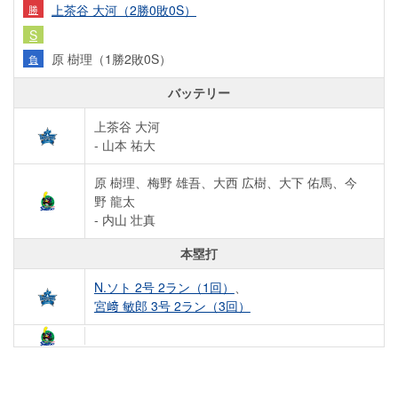
上茶谷 大河（2勝0敗0S）
勝
S
原 樹理（1勝2敗0S）
負
バッテリー
上茶谷 大河
- 山本 祐大
原 樹理、梅野 雄吾、大西 広樹、大下 佑馬、今
野 龍太
- 内山 壮真
本塁打
N.ソト 2号 2ラン（1回）
、
宮﨑 敏郎 3号 2ラン（3回）