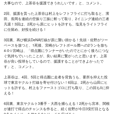
大事なので、上茶谷を援護できうれしいです」と、コメント。
2回、援護を貰った上茶谷は村上をレフトフライに打ち取ると、濱
田、長岡を連続の空振り三振に斬って取り、2イニング連続の三者
凡退！3回は、2死から原にヒットを許すも、塩見をライトフライ
に仕留め、好投を続ける！
3回裏、再び横浜DeNA打線が原に襲い掛かる！先頭・佐野がツー
ベースを放つと、1死後、宮崎がレフトポール際への2ランを放ち
4-0☆宮崎は、「得点圏にランナーがいたのでとにかく後ろにつな
ぐ気持ちでいったことが、良い結果に繋がったと思います。上茶
谷が良い投球をしているので、援護することができよかったで
す」と、コメント。
上茶谷は、4回、5回と得点圏に走者を背負うも、要所を抑えた投
球で東京ヤクルト打線を寄せ付けない！6回は、2死から山田にヒ
ットを許すも、村上をファーストゴロに打ち取り、この回も0に抑
える！
6回裏、東京ヤクルト3番手・大西を捕らえる！2死から宮本、関根
が連打で得点のチャンスを作ると、続く佐野が今日3安打目となる