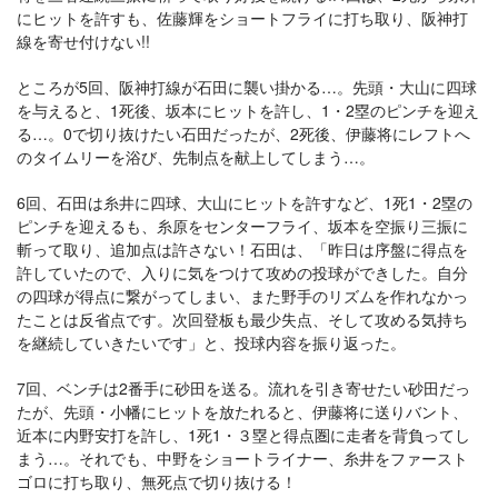
にヒットを許すも、佐藤輝をショートフライに打ち取り、阪神打
線を寄せ付けない!!
ところが5回、阪神打線が石田に襲い掛かる…。先頭・大山に四球
を与えると、1死後、坂本にヒットを許し、1・2塁のピンチを迎え
る…。0で切り抜けたい石田だったが、2死後、伊藤将にレフトへ
のタイムリーを浴び、先制点を献上してしまう…。
6回、石田は糸井に四球、大山にヒットを許すなど、1死1・2塁の
ピンチを迎えるも、糸原をセンターフライ、坂本を空振り三振に
斬って取り、追加点は許さない！石田は、「昨日は序盤に得点を
許していたので、入りに気をつけて攻めの投球ができした。自分
の四球が得点に繋がってしまい、また野手のリズムを作れなかっ
たことは反省点です。次回登板も最少失点、そして攻める気持ち
を継続していきたいです」と、投球内容を振り返った。
7回、ベンチは2番手に砂田を送る。流れを引き寄せたい砂田だっ
たが、先頭・小幡にヒットを放たれると、伊藤将に送りバント、
近本に内野安打を許し、1死1・３塁と得点圏に走者を背負ってし
まう…。それでも、中野をショートライナー、糸井をファースト
ゴロに打ち取り、無死点で切り抜ける！