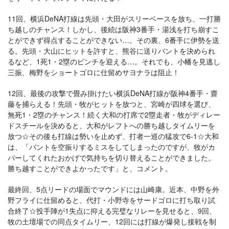
11回、横浜DeNA打線は先頭・大田がスリーベースを放ち、一打勝
ち越しのチャンス！しかし、後続は阪神3番手・湯浅を打ち崩すこ
とができず得点することができない…。その裏、6番手に伊勢を送
る。先頭・大山にヒットを許すと、熊谷に送りバントを決められ
るなど、1死1・2塁のピンチを迎える…。それでも、小幡を見逃し
三振、梅野をショートゴロに仕留めサヨナラは阻止！
12回、最後の攻撃で畳み掛けたい横浜DeNA打線が阪神4番手・齋
藤を捕らえる！先頭・牧がヒットを放つと、宮崎が四球を選び、
無死1・2塁のチャンス！続く大和の打席で2塁走者・牧がディレー
ドスチールを決めると、大和がレフトへの勝ち越しタイムリーを
放つ☆その後も打線は勢いを止めず、打者一巡の猛攻で6-1☆大和
は、「バントを空振りするミスをしてしまったのですが、牧がカ
バーしてくれたおかげで気持ちを切り替えることができました。
勝ち越すことができよかったです」と、コメント。
最終回、5点リードの場面でマウンドには山崎康。近本、中野を外
野フライに仕留めると、代打・小野寺をサードゴロに打ち取り試
合終了☆投手陣が1失点に抑える完璧なリレーを見せると、9回、
牧の土壇場での同点タイムリー、12回には打線が爆発し接戦を制