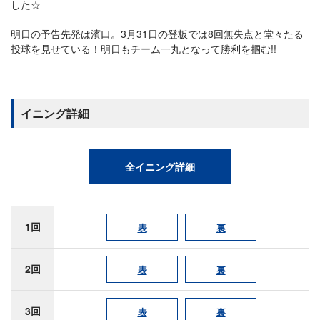
した☆
明日の予告先発は濱口。3月31日の登板では8回無失点と堂々たる
投球を見せている！明日もチーム一丸となって勝利を掴む!!
イニング詳細
全イニング詳細
1回
表
裏
2回
表
裏
3回
表
裏