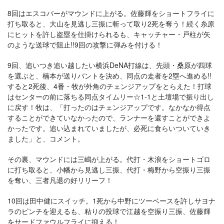
8回はエスコバーがマウンドに上がる。佐藤輝をショートフライに
打ち取ると、大山を見逃し三振に斬って取り2死を奪う！続く糸原
にヒットを許し盗塁を仕掛けられるも、キャッチャー・戸柱が矢
のような送球で阻止!!9回の攻撃に弾みを付ける！
9回、追いつき追い越したい横浜DeNA打線は、先頭・桑原が四球
を選ぶと、楠本が送りバントを決め、同点の走者を2塁へ進める!!
すると2死後、4番・牧が外角のチェンジアップをとらえた！打球
はセンターの前に落ちる同点タイムリー☆1-1と土壇場で振り出し
に戻す！牧は、「打ったのはチェンジアップです。なかなか得点
することができていなかったので、ランナーを還すことができよ
かったです。追い込まれていましたが、必死に食らいついていき
ました」と、コメント。
その裏、マウンドには三嶋が上がる。代打・木浪をショートゴロ
に打ち取ると、小幡から見逃し三振、代打・梅野から空振り三振
を奪い、三者凡退の好リリーフ！
10回は田中健にスイッチ。1死から中野にツーベースを許しサヨナ
ラのピンチを迎えるも、粘りの投球で江越を空振り三振、佐藤輝
をサードファウルフライに抑える！