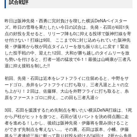
試合戦評
昨日は阪神先発・西勇に完封負けを喫した横浜DeNAベイスター
ズ。昨日の雪辱を果たしたい今日の試合は、先発・石田が6回1失
点の好投を見せると、リリーフ陣も0に抑える投球で阪神打線を寄
せ付けない！打線は9回、 ここまで0に封じ込められていた阪神先
発・伊藤将から牧が同点タイムリーを放ち振り出しに戻す！緊迫
した投手戦の中、迎えた12回、大和が勝ち越しのタイムリーを放
ち勢いを付けると、打者一巡の猛攻で6-1！最後は山崎康が三者凡
退に抑え接戦を制した!!
初回、先発・石田は近本をレフトフライに仕留めると、中野をサ
ードゴロ、糸井をレフトフライに打ち取り、三者凡退と上々の立
ち上がり！２回は、佐藤輝、大山を外野フライに打ち取ると、糸
原をファーストゴロに抑え、この回も三者凡退☆
3回、石田を援護するため先制点を奪いたい横浜DeNA打線は、1死
から戸柱がヒットを放つと、石田が送りバントを決め得点圏に走
者を進める！しかし、後続は阪神先発・伊藤将を畳み掛けること
ができず先制点を奪えない…。その裏、石田は坂本、小幡、伊藤
将を三者連続三振に斬って取り好投を続ける!!4回は、2死から糸井