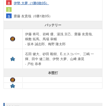
伊勢 大夢（1勝0敗0S）
勝
S
齋藤 友貴哉（0勝1敗0S）
負
バッテリー
伊藤 将司、岩崎 優、湯浅 京己、齋藤 友貴哉、
桐敷 拓馬、馬場 皐輔
- 坂本 誠志郎、梅野 隆太郎
石田 健大、砂田 毅樹、E.エスコバー、三嶋 一
輝、田中 健二朗、伊勢 大夢、山﨑 康晃
- 戸柱 恭孝
本塁打