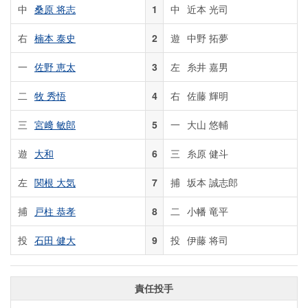
中
桑原 将志
1
中
近本 光司
右
楠本 泰史
2
遊
中野 拓夢
一
佐野 恵太
3
左
糸井 嘉男
二
牧 秀悟
4
右
佐藤 輝明
三
宮﨑 敏郎
5
一
大山 悠輔
遊
大和
6
三
糸原 健斗
左
関根 大気
7
捕
坂本 誠志郎
捕
戸柱 恭孝
8
二
小幡 竜平
投
石田 健大
9
投
伊藤 将司
責任投手