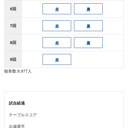
6回
表
裏
7回
表
裏
8回
表
裏
9回
表
観客数:9,977人
試合経過
テーブルスコア
出場選手