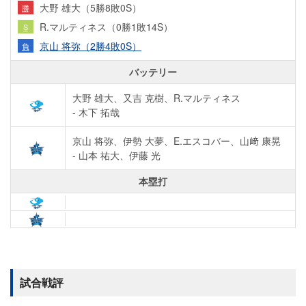
大野 雄大（5勝8敗0S）
勝
R.マルティネス（0勝1敗14S）
S
京山 将弥（2勝4敗0S）
負
バッテリー
大野 雄大、又吉 克樹、R.マルティネス
- 木下 拓哉
京山 将弥、伊勢 大夢、E.エスコバー、山﨑 康晃
- 山本 祐大、伊藤 光
本塁打
試合戦評