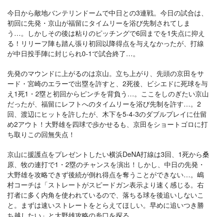
今日から敵地バンテリンドームで中日との3連戦。今日の試合は、
初回に先発・京山が福留にタイムリーを浴び先制されてしま
う…。しかしその後は粘りのピッチングで6回までを1失点に抑え
る！リリーフ陣も踏ん張り初回以降得点を与えなかったが、打線
が中日投手陣に封じられ0-1で試合終了…。
先発のマウンドに上がるのは京山。立ち上がり、先頭の京田をサ
ード・宮崎のエラーで出塁を許すと、2死後、ビシエドに死球を与
え1死1・2塁と初回からピンチを背負う…。ここをしのぎたい京山
だったが、福留にレフトへのタイムリーを浴び先制を許す…。2
回、渡辺にヒットを許したが、木下を5-4-3のダブルプレイに仕留
め2アウト！大野雄を四球で歩かせるも、京田をショートゴロに打
ち取りこの回無失点！
京山に援護点をプレゼントしたい横浜DeNA打線は3回、1死から桑
原、牧の連打で1・2塁のチャンスを演出！しかし、中日の先発・
大野雄を攻略できず後続が倒れ得点を奪うことができない…。嶋
村コーチは「ストレートがスピードガン表示より速く感じる。右
打者に多く内角を使われているので、落ちる球を後追いしないこ
と。まずは速いストレートをとらえてほしい。早めに追いつき勝
ち越したい」と大野雄攻略の糸口を探る。