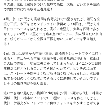
その裏、京山は緩急をつけた投球で高松、大島、ビシエドを連続
で内野ゴロに打ち取り三者凡退！
4回、京山は1死から高橋周を内野安打で出塁させたが、渡辺を空
振り三振、木下をセカンドフライに仕留める！5回は、1死から京
田にツーベースを放たれると、高松に進塁打、大島を四球で歩か
せてしまい2死1・3塁と一打追加点のピンチ…。踏ん張りたい京山
は、続くビシエドから空振り三振を奪いこのピンチを乗り越え
る！
6回、京山は福留から空振り三振、高橋周をショートフライに打ち
取ると、渡辺からも空振り三振を奪い三者凡退に抑える！京山は
この回で降板。「初回に失点をしてしまったが、2イニング目以降
無得点に抑えられることができ良かったです。ピンチの場面で
は、ストレートを効率よく投げ粘り強く投げられました。次回登
板でも今日のような投球ができるように調整していきたいです」
と今日の投球内容を振り返る。
追いつき追い越したい横浜DeNA打線は7回、2死から代打・神里が
四球、代打・楠本のヒットで1・3塁のチャンスを作る！しかし、
代打・伊藤光がレフトフライに倒れチャンスを生かすことができ