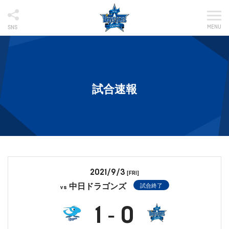
MENU
SNS
試合速報
2021/9/3
[FRI]
中日ドラゴンズ
試合終了
vs
1
0
-