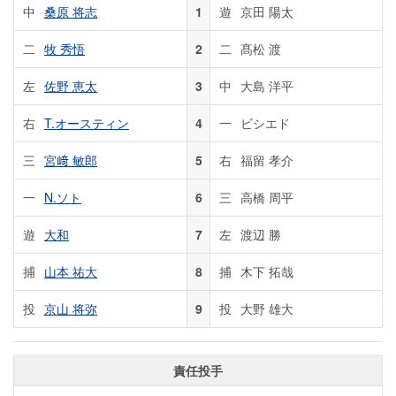
中
桑原 将志
1
遊
京田 陽太
二
牧 秀悟
2
二
髙松 渡
左
佐野 恵太
3
中
大島 洋平
右
T.オースティン
4
一
ビシエド
三
宮﨑 敏郎
5
右
福留 孝介
一
N.ソト
6
三
高橋 周平
遊
大和
7
左
渡辺 勝
捕
山本 祐大
8
捕
木下 拓哉
投
京山 将弥
9
投
大野 雄大
責任投手