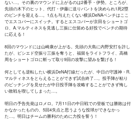
ない…。その裏のマウンドに上がるのは2番手・伊勢。ところが、
先頭の木下のヒット、代打・伊藤に送りバントを決められ1死2塁
のピンチを迎える…。1点も与えたくない横浜DeNAベンチはここ
でエスコバーにスイッチ。するとエスコバーが京田をショートゴ
ロ、A.マルティネスを見逃し三振に仕留める好投でベンチの期待
に応える！
8回のマウンドには山崎康が上がる。先頭の大島に内野安打を許し
たが、ビシエド空振り三振を奪うと、福留をライトフライ、高橋
周をショートゴロに斬って取り9回の攻撃に望みを繋げる！
何としても逆転したい横浜DeNA打線だったが、中日の守護神・R.
マルティネスをとらえることができず試合終了…。投手陣が粘り
のピッチングを見せたが中日投手陣を攻略することができず悔し
い敗戦を喫してしまった…。
明日の予告先発はロメロ。7月11日の中日戦での登板では勝敗は付
かなかったものの、5回4失点と思うような投球ができなかっ
た…。明日はチームの勝利のために力投を誓う！