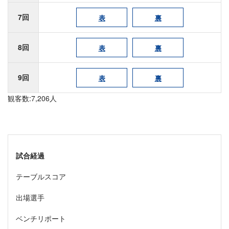
7回
表
裏
8回
表
裏
9回
表
裏
観客数:7,206人
試合経過
テーブルスコア
出場選手
ベンチリポート