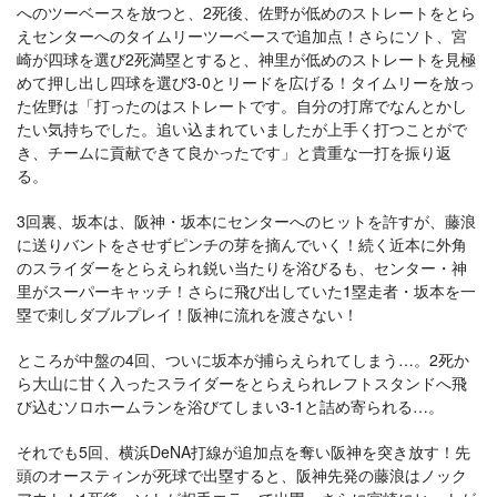
へのツーベースを放つと、2死後、佐野が低めのストレートをとら
えセンターへのタイムリーツーベースで追加点！さらにソト、宮
崎が四球を選び2死満塁とすると、神里が低めのストレートを見極
めて押し出し四球を選び3-0とリードを広げる！タイムリーを放っ
た佐野は「打ったのはストレートです。自分の打席でなんとかし
たい気持ちでした。追い込まれていましたが上手く打つことがで
き、チームに貢献できて良かったです」と貴重な一打を振り返
る。
3回裏、坂本は、阪神・坂本にセンターへのヒットを許すが、藤浪
に送りバントをさせずピンチの芽を摘んでいく！続く近本に外角
のスライダーをとらえられ鋭い当たりを浴びるも、センター・神
里がスーパーキャッチ！さらに飛び出していた1塁走者・坂本を一
塁で刺しダブルプレイ！阪神に流れを渡さない！
ところが中盤の4回、ついに坂本が捕らえられてしまう…。2死か
ら大山に甘く入ったスライダーをとらえられレフトスタンドへ飛
び込むソロホームランを浴びてしまい3-1と詰め寄られる…。
それでも5回、横浜DeNA打線が追加点を奪い阪神を突き放す！先
頭のオースティンが死球で出塁すると、阪神先発の藤浪はノック