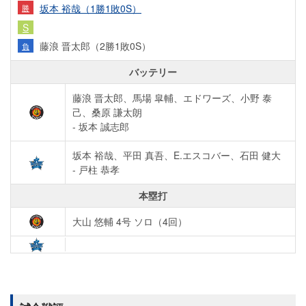
坂本 裕哉（1勝1敗0S）
勝
S
藤浪 晋太郎（2勝1敗0S）
負
バッテリー
藤浪 晋太郎、馬場 皐輔、エドワーズ、小野 泰
己、桑原 謙太朗
- 坂本 誠志郎
坂本 裕哉、平田 真吾、E.エスコバー、石田 健大
- 戸柱 恭孝
本塁打
大山 悠輔 4号 ソロ（4回）