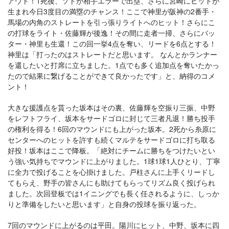
アウト！1死後、ソトが相手エラーで出塁、さらに宮崎にヒットが
生まれ今日3度目の満塁のチャンス！ここで神里が阪神の2番手・
馬場の内角のストレートを引っ張りライトへのヒット！さらにこ
の打球をライト・佐藤輝が後逸！その間に走者一掃、さらにバッ
ター・神里も生還！この回一挙4点を奪い、リードを6点とする！
神里は「打ったのはストレートだと思います。 なんとかランナー
を還したいと打席に立ちました。1点でも多く追加点を奪いたかっ
たので結果に繋げることができて良かったです」と、納得のコメ
ント！
大きな援護点を貰った坂本はその裏、佐藤輝を空振り三振、中野
をレフトフライ、坂本をサードゴロに封じて三者凡退！勝ち投手
の権利を得る！6回のマウンドにも上がった坂本。2死から糸原に
センターへのヒットを許すも続くマルテをサードゴロに打ち取る
好投！坂本はここで降板。「絶対にチームに勝ちをつけたいとい
う強い気持ちでマウンドに上がりました。1球1球1人ひとり、丁寧
に全力で投げることを心掛けました。戸柱さんに上手くリードし
てもらえ、野手の皆さんにも助けてもらってリズム良く投げられ
ました。次回登板では1イニングでも長く任されるように、しっか
りと準備をしたいと思います」と自身の投球を振り返った。
7回のマウンドに上がるのは平田。陽川にヒット、中野、坂本に四