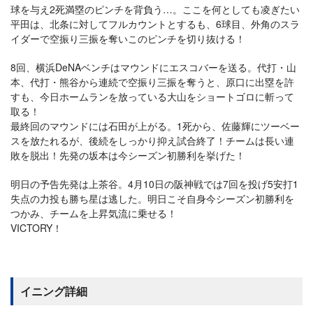
球を与え2死満塁のピンチを背負う…。ここを何としても凌ぎたい
平田は、北条に対してフルカウントとするも、6球目、外角のスラ
イダーで空振り三振を奪いこのピンチを切り抜ける！
8回、横浜DeNAベンチはマウンドにエスコバーを送る。代打・山
本、代打・熊谷から連続で空振り三振を奪うと、原口に出塁を許
すも、今日ホームランを放っている大山をショートゴロに斬って
取る！
最終回のマウンドには石田が上がる。1死から、佐藤輝にツーベー
スを放たれるが、後続をしっかり抑え試合終了！チームは長い連
敗を脱出！先発の坂本は今シーズン初勝利を挙げた！
明日の予告先発は上茶谷。4月10日の阪神戦では7回を投げ5安打1
失点の力投も勝ち星は逃した。明日こそ自身今シーズン初勝利を
つかみ、チームを上昇気流に乗せる！
VICTORY！
イニング詳細