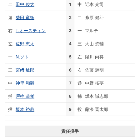
二
田中 俊太
1
中
近本 光司
遊
柴田 竜拓
2
二
糸原 健斗
右
T.オースティン
3
一
マルテ
左
佐野 恵太
4
三
大山 悠輔
一
N.ソト
5
左
陽川 尚将
三
宮﨑 敏郎
6
右
佐藤 輝明
中
神里 和毅
7
遊
中野 拓夢
捕
戸柱 恭孝
8
捕
坂本 誠志郎
投
坂本 裕哉
9
投
藤浪 晋太郎
責任投手