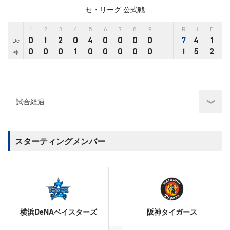
セ・リーグ 公式戦
1
2
3
4
5
6
7
8
9
R
H
E
0
1
2
0
4
0
0
0
0
7
4
1
De
0
0
0
1
0
0
0
0
0
1
5
2
神
スターティングメンバー
横浜DeNAベイスターズ
阪神タイガース