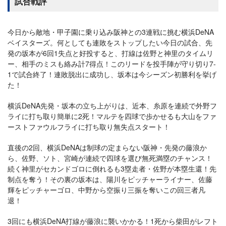
試合戦評
今日から敵地・甲子園に乗り込み阪神との3連戦に挑む横浜DeNA
ベイスターズ。何としても連敗をストップしたい今日の試合、先
発の坂本が6回1失点と好投すると、打線は佐野と神里のタイムリ
ー、相手のミスも絡み計7得点！このリードを投手陣が守り切り7-
1で試合終了！連敗脱出に成功し、坂本は今シーズン初勝利を挙げ
た！
横浜DeNA先発・坂本の立ち上がりは、近本、糸原を連続で外野フ
ライに打ち取り簡単に2死！マルテを四球で歩かせるも大山をファ
ーストファウルフライに打ち取り無失点スタート！
直後の2回、横浜DeNAは制球の定まらない阪神・先発の藤浪か
ら、佐野、ソト、宮崎が連続で四球を選び無死満塁のチャンス！
続く神里がセカンドゴロに倒れるも3塁走者・佐野が本塁生還！先
制点を奪う！その裏の坂本は、陽川をピッチャーライナー、佐藤
輝をピッチャーゴロ、中野から空振り三振を奪いこの回三者凡
退！
3回にも横浜DeNA打線が藤浪に襲いかかる！1死から柴田がレフト