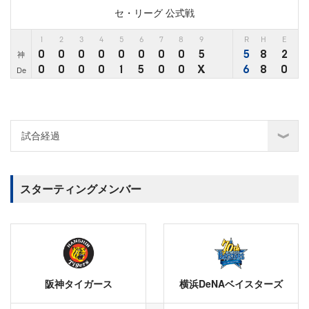
セ・リーグ 公式戦
1
2
3
4
5
6
7
8
9
R
H
E
0
0
0
0
0
0
0
0
5
5
8
2
神
0
0
0
0
1
5
0
0
X
6
8
0
De
スターティングメンバー
阪神タイガース
横浜DeNAベイスターズ