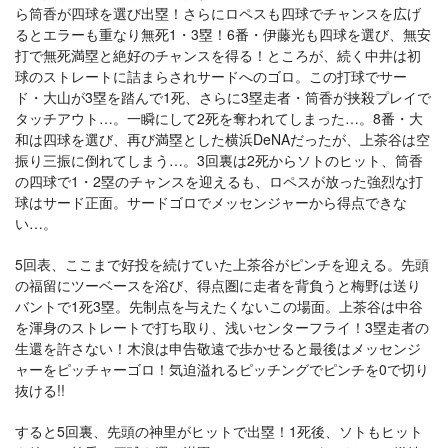
ら筒香が四球を選び出塁！さらにロペスも四球でチャンスを広げ
るとエラーも重なり無死1・3塁！6番・伊藤光も四球を選び、無安
打で無死満塁と絶好のチャンスを得る！ところが、続く中井は初
球のストレートに詰まらされサードへのゴロ。この打球でサー
ド・大山が3塁を踏んで1死、さらに3塁走者・筒香が挟殺プレイで
タッチアウト…。一瞬にして2死を奪われてしまった…。8番・大
和は四球を選び、再び満塁とした横浜DeNAだったが、上茶谷は空
振り三振に倒れてしまう…。3回裏は2死からソトのヒット、筒香
の四球で1・2塁のチャンスを迎えるも、ロペスが放った強烈な打
球はサード正面。サードゴロでメッセンジャーから得点できな
い…。
5回表、ここまで好投を続けていた上茶谷がピンチを迎える。先頭
の福留にツーベースを浴び、得点圏に走者を背負うと梅野は送り
バントで1死3塁。先制点を与えたくないこの場面。上茶谷は中谷
を渾身のストレートで打ち取り、浅いセンターフライ！3塁走者の
生還を許さない！木浪は申告敬遠で歩かせると最後はメッセンジ
ャーをピッチャーゴロ！気迫溢れるピッチングでピンチを0で切り
抜ける!!
すると5回裏、先頭の神里がヒットで出塁！1死後、ソトもヒット