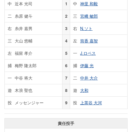
中
近本 光司
1
中
神里 和毅
二
糸原 健斗
2
三
宮﨑 敏郎
右
糸井 嘉男
3
右
N.ソト
三
大山 悠輔
4
左
筒香 嘉智
左
福留 孝介
5
一
J.ロペス
捕
梅野 隆太郎
6
捕
伊藤 光
一
中谷 将大
7
二
中井 大介
遊
木浪 聖也
8
遊
大和
投
メッセンジャー
9
投
上茶谷 大河
責任投手