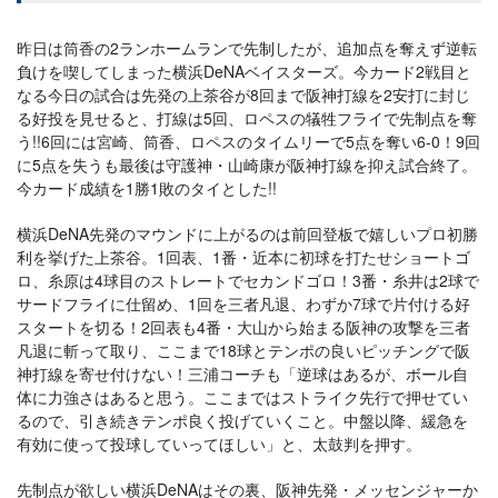
昨日は筒香の2ランホームランで先制したが、追加点を奪えず逆転
負けを喫してしまった横浜DeNAベイスターズ。今カード2戦目と
なる今日の試合は先発の上茶谷が8回まで阪神打線を2安打に封じ
る好投を見せると、打線は5回、ロペスの犠牲フライで先制点を奪
う!!6回には宮崎、筒香、ロペスのタイムリーで5点を奪い6-0！9回
に5点を失うも最後は守護神・山崎康が阪神打線を抑え試合終了。
今カード成績を1勝1敗のタイとした!!
横浜DeNA先発のマウンドに上がるのは前回登板で嬉しいプロ初勝
利を挙げた上茶谷。1回表、1番・近本に初球を打たせショートゴ
ロ、糸原は4球目のストレートでセカンドゴロ！3番・糸井は2球で
サードフライに仕留め、1回を三者凡退、わずか7球で片付ける好
スタートを切る！2回表も4番・大山から始まる阪神の攻撃を三者
凡退に斬って取り、ここまで18球とテンポの良いピッチングで阪
神打線を寄せ付けない！三浦コーチも「逆球はあるが、ボール自
体に力強さはあると思う。ここまではストライク先行で押せてい
るので、引き続きテンポ良く投げていくこと。中盤以降、緩急を
有効に使って投球していってほしい」と、太鼓判を押す。
先制点が欲しい横浜DeNAはその裏、阪神先発・メッセンジャーか