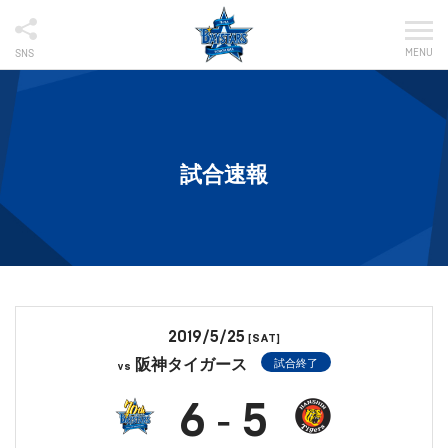
MENU
SNS
試合速報
2019/5/25
[SAT]
阪神タイガース
試合終了
vs
6
5
-