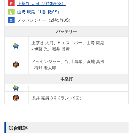
上茶谷 大河（2勝3敗0S）
勝
山﨑 康晃（1勝1敗6S）
S
メッセンジャー（2勝5敗0S）
負
バッテリー
上茶谷 大河、E.エスコバー、山﨑 康晃
- 伊藤 光、嶺井 博希
メッセンジャー、谷川 昌希、浜地 真澄
- 梅野 隆太郎
本塁打
糸井 嘉男 3号 3ラン（9回）
試合戦評