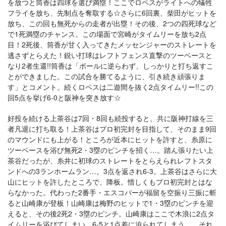
を放つと筒香は四球を選び満塁！ここでロペスがライトへの犠牲
フライを放ち、先制点を奪取する☆さらに6回裏、柴田がヒットを
放ち、この回も無死からの走者が出塁！その後、2つの四死球など
で1死満塁のチャンス。この場面で宮崎がタイムリーを放ち2点
目！2死後、筒香が甘く入ってきたメッセンジャーのストレートを
逃さずとらえた！鋭い打球はレフトフェンス直撃のツーベースと
なり2者生還!!筒香は「ボールに逆らわず、しっかりと打ち返すこ
とができました。この試合を勝てるように、引き続き頑張りま
す」とコメント。続くロペスは二遊間を抜く2点タイムリー!!この
回5点を挙げ6-0と阪神を突き放す☆
好投を続ける上茶谷は7回・8回も続投すると、共に阪神打線を三
者凡退に打ち取る！上茶谷はプロ初完封を目指して、そのまま9回
のマウンドにも上がる！ところが近本にヒットを許すと、糸原に
ツーベースを浴び無死2・3塁のピンチを招く…。踏ん張りたい上
茶谷だったが、糸井に初球のストレートをとらえられレフトスタ
ンドへの3ランホームラン…。3点を返され6-3。上茶谷はさらに大
山にヒットを許したところで、降板。惜しくもプロ初完封とはな
らなかった。代わった2番手・エスコバーが福留を空振り三振に斬
ると山崎康が登板！山崎康は梅野のヒットで1・3塁のピンチを迎
えると、その後2死2・3塁のピンチ。山崎康はここで木浪に2点タ
イムリーを浴びてしまい、6-5と1点差に迫られてしまう…。それ