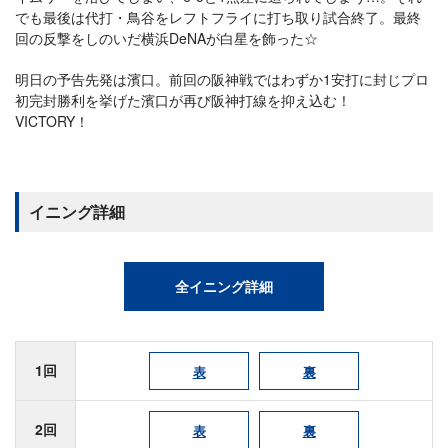
でも最後は代打・鳥谷をレフトフライに打ち取り試合終了。最終
回の反撃をしのいだ横浜DeNAが白星を飾った☆
明日の予告先発は濱口。前回の阪神戦ではわずか1安打に封じプロ
初完封勝利を挙げた濱口が再び阪神打線を抑え込む！
VICTORY！
イニング詳細
全イニング詳細
1回
表
裏
2回
表
裏