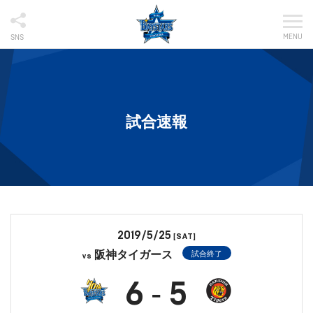
MENU
SNS
試合速報
2019/5/25
[SAT]
阪神タイガース
試合終了
vs
6
5
-