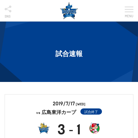
MENU
SNS
試合速報
2019/7/17
[WED]
広島東洋カープ
試合終了
vs
3
1
-