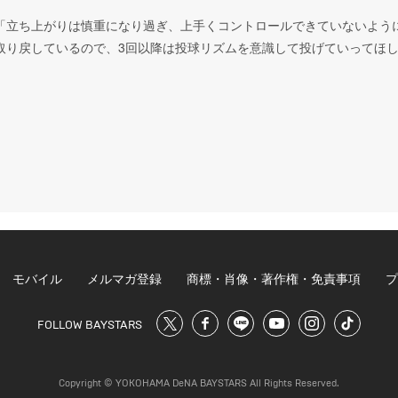
「立ち上がりは慎重になり過ぎ、上手くコントロールできていないよう
取り戻しているので、3回以降は投球リズムを意識して投げていってほ
モバイル
メルマガ登録
商標・肖像・著作権・免責事項
プ
FOLLOW BAYSTARS
Copyright © YOKOHAMA DeNA BAYSTARS All Rights Reserved.