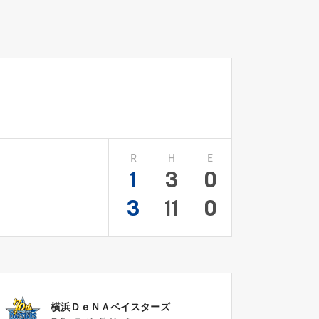
R
H
E
1
3
0
3
11
0
横浜ＤｅＮＡベイスターズ