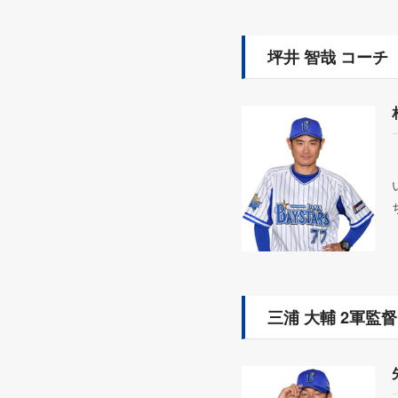
坪井 智哉 コーチ
三浦 大輔 2軍監督