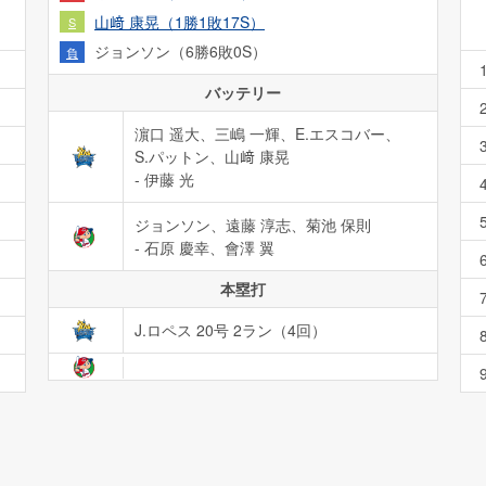
山﨑 康晃（1勝1敗17S）
S
ジョンソン（6勝6敗0S）
負
バッテリー
濵口 遥大、三嶋 一輝、E.エスコバー、
S.パットン、山﨑 康晃
- 伊藤 光
ジョンソン、遠藤 淳志、菊池 保則
- 石原 慶幸、會澤 翼
本塁打
J.ロペス 20号 2ラン（4回）