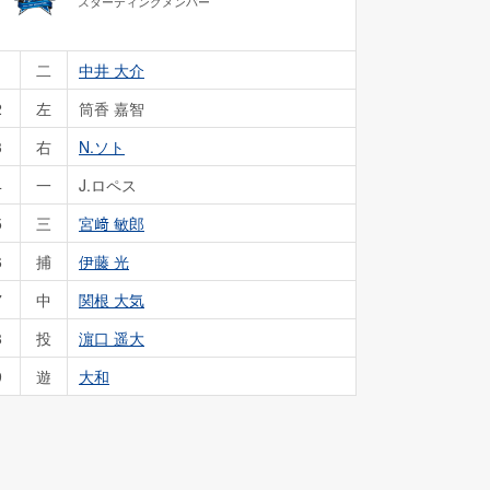
スターティングメンバー
1
二
中井 大介
2
左
筒香 嘉智
3
右
N.ソト
4
一
J.ロペス
5
三
宮﨑 敏郎
6
捕
伊藤 光
7
中
関根 大気
8
投
濵口 遥大
9
遊
大和