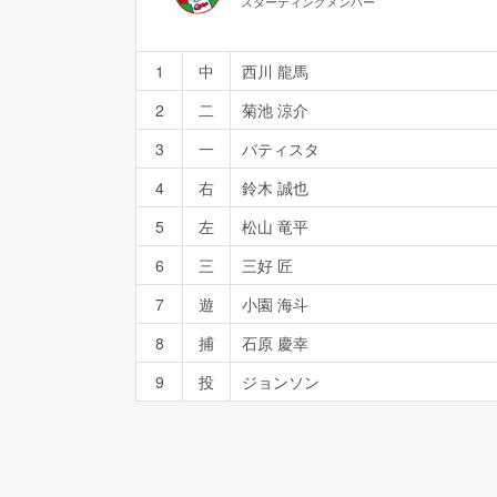
スターティングメンバー
1
中
西川 龍馬
2
二
菊池 涼介
3
一
バティスタ
4
右
鈴木 誠也
5
左
松山 竜平
6
三
三好 匠
7
遊
小園 海斗
8
捕
石原 慶幸
9
投
ジョンソン