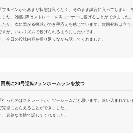
「ブルペンからあまり状態は良くなく、そのまま試合に入ってしまい、
ました。2回以降はストレートを両コーナーに投げることができました
したが、次に繋がる投球ができ手応えを感じています。次回登板は立ち
ですが、いいリズムで投げられるようにしたいです」
と、今日の投球内容を振り返りながら話してくれました。
4回裏に20号逆転2ランホームランを放つ
「打ったのはストレートか、ツーシームだと思います。追い込まれてい
で完璧にとらえることができました」
と、真剣な表情で話してくれました。