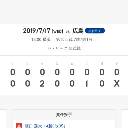
広島
2019/7/17
vs
試合終了
[WED]
18:00 横浜
第15回戦 7勝7敗1分
セ・リーグ 公式戦
2
3
4
5
6
7
8
9
0
0
0
0
0
0
0
0
0
0
0
2
0
0
1
0
X
責任投手
濵口 遥大（4勝3敗0S）
勝