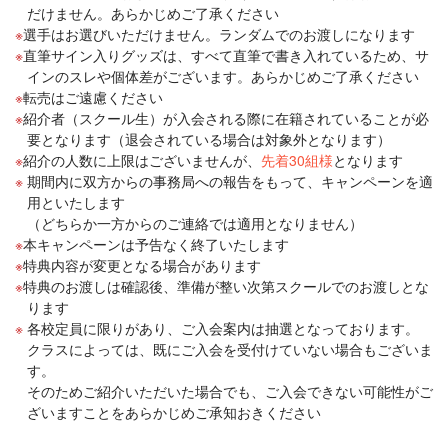
だけません。あらかじめご了承ください
選手はお選びいただけません。ランダムでのお渡しになります
直筆サイン入りグッズは、すべて直筆で書き入れているため、サ
インのスレや個体差がございます。あらかじめご了承ください
転売はご遠慮ください
紹介者（スクール生）が入会される際に在籍されていることが必
要となります（退会されている場合は対象外となります）
紹介の人数に上限はございませんが、
先着30組様
となります
期間内に双方からの事務局への報告をもって、キャンペーンを適
用といたします
（どちらか一方からのご連絡では適用となりません）
本キャンペーンは予告なく終了いたします
特典内容が変更となる場合があります
特典のお渡しは確認後、準備が整い次第スクールでのお渡しとな
ります
各校定員に限りがあり、ご入会案内は抽選となっております。
クラスによっては、既にご入会を受付けていない場合もございま
す。
そのためご紹介いただいた場合でも、ご入会できない可能性がご
ざいますことをあらかじめご承知おきください