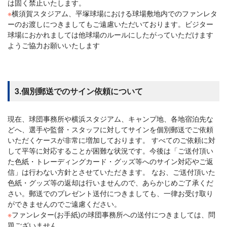
は固く禁止いたします。
※
横須賀スタジアム、平塚球場における球場敷地内でのファンレタ
ーのお渡しにつきましてもご遠慮いただいております。ビジター
球場におかれましては他球場のルールにしたがっていただけます
ようご協力お願いいたします
3.個別郵送でのサイン依頼について
現在、球団事務所や横浜スタジアム、キャンプ地、各地宿泊先な
どへ、選手や監督・スタッフに対してサインを個別郵送でご依頼
いただくケースが非常に増加しております。 すべてのご依頼に対
して平等に対応することが困難な状況です。今後は「ご送付頂い
た色紙・トレーディングカード・グッズ等へのサイン対応やご返
信」は行わない方針とさせていただきます。 なお、ご送付頂いた
色紙・グッズ等の返却は行いませんので、あらかじめご了承くだ
さい。郵送でのプレゼント送付につきましても、一律お受け取り
ができませんのでご遠慮ください。
※
ファンレター(お手紙)の球団事務所への送付につきましては、問
題ございません